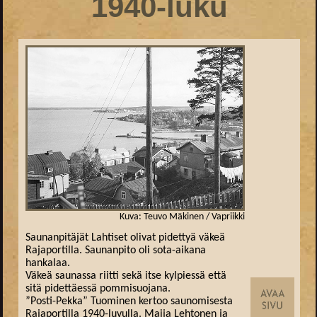
1940-luku
Kuva: Teuvo Mäkinen / Vapriikki
Saunanpitäjät Lahtiset olivat pidettyä väkeä
Rajaportilla. Saunanpito oli sota-aikana
hankalaa.
Väkeä saunassa riitti sekä itse kylpiessä että
sitä pidettäessä pommisuojana.
”Posti-Pekka” Tuominen kertoo saunomisesta
Rajaportilla 1940-luvulla. Maija Lehtonen ja