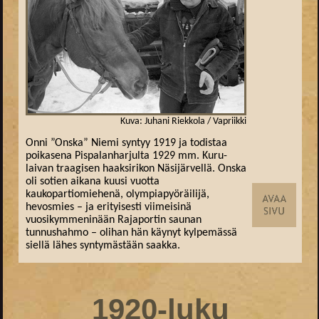
Kuva: Juhani Riekkola / Vapriikki
Onni ”Onska” Niemi syntyy 1919 ja todistaa
poikasena Pispalanharjulta 1929 mm. Kuru-
laivan traagisen haaksirikon Näsijärvellä. Onska
oli sotien aikana kuusi vuotta
kaukopartiomiehenä, olympiapyöräilijä,
hevosmies – ja erityisesti viimeisinä
vuosikymmeninään Rajaportin saunan
tunnushahmo – olihan hän käynyt kylpemässä
siellä lähes syntymästään saakka.
1920-luku