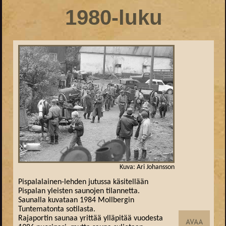
1980-luku
Kuva: Ari Johansson
Pispalalainen-lehden jutussa käsitellään
Pispalan yleisten saunojen tilannetta.
Saunalla kuvataan 1984 Mollbergin
Tuntematonta sotilasta.
Rajaportin saunaa yrittää ylläpitää vuodesta