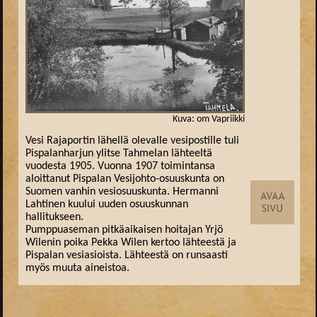
Kuva: om Vapriikki
Vesi Rajaportin lähellä olevalle vesipostille tuli
Pispalanharjun ylitse Tahmelan lähteeltä
vuodesta 1905. Vuonna 1907 toimintansa
aloittanut Pispalan Vesijohto-osuuskunta on
Suomen vanhin vesiosuuskunta. Hermanni
Lahtinen kuului uuden osuuskunnan
hallitukseen.
Pumppuaseman pitkäaikaisen hoitajan Yrjö
Wilenin poika Pekka Wilen kertoo lähteestä ja
Pispalan vesiasioista. Lähteestä on runsaasti
myös muuta aineistoa.