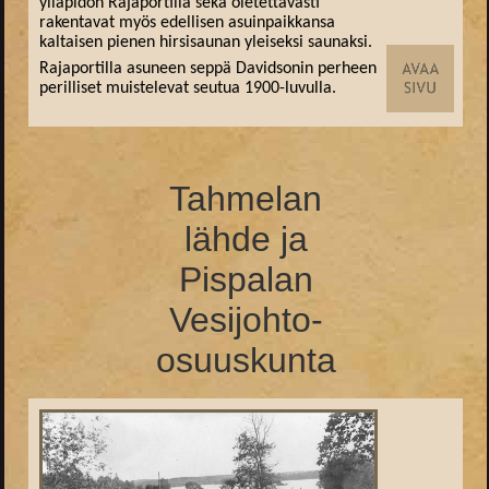
ylläpidon Rajaportilla sekä oletettavasti
rakentavat myös edellisen asuinpaikkansa
kaltaisen pienen hirsisaunan yleiseksi saunaksi.
Rajaportilla asuneen seppä Davidsonin perheen
perilliset muistelevat seutua 1900-luvulla.
Tahmelan
lähde ja
Pispalan
Vesijohto-
osuuskunta