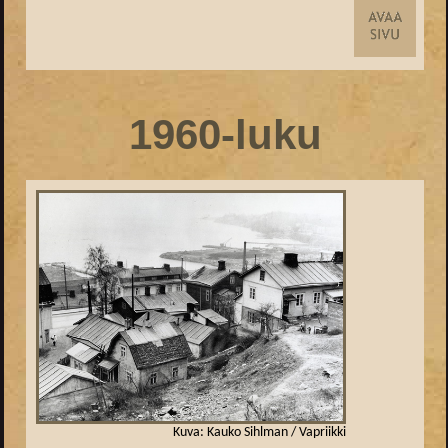
1960-luku
Kuva: Kauko Sihlman / Vapriikki