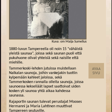
Kuva: om Maija Sumelius
1880-luvun Tampereella oli noin 15 "vähäistä
yleistä saunaa", joissa sekä saunan puoli että
pukuhuone olivat yhteisiä sekä naisille että
miehille.
Tammerkoski-lehden jutuissa muistellaan
Nalkalan saunoja, joihin vankejakin tuotiin
kylpemään kahleet jaloissa, sekä
Tammerkosken rannalla olleita saunoja, joissa
saunoessa kekseliäät lapset saattoivat uiden
kosken yli saunoa yhtä aikaa kahdessa
saunassa.
Rajaportin saunan tulevat perustajat Mooses
Hermanni ja Maria Lahtinen muuttivat
Tampereen seutuville.