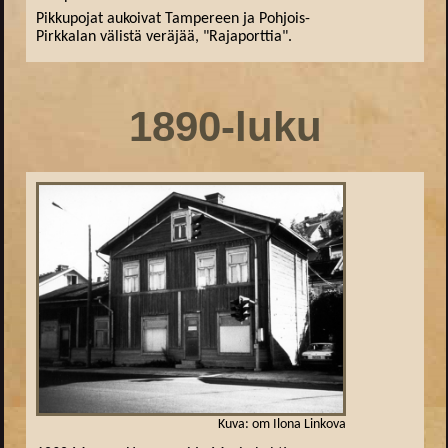
Pikkupojat aukoivat Tampereen ja Pohjois-
Pirkkalan välistä veräjää, "Rajaporttia".
1890-luku
Kuva: om Ilona Linkova