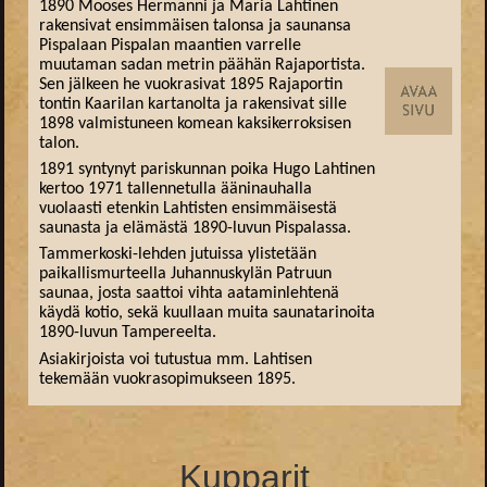
1890 Mooses Hermanni ja Maria Lahtinen
rakensivat ensimmäisen talonsa ja saunansa
Pispalaan Pispalan maantien varrelle
muutaman sadan metrin päähän Rajaportista.
Sen jälkeen he vuokrasivat 1895 Rajaportin
tontin Kaarilan kartanolta ja rakensivat sille
1898 valmistuneen komean kaksikerroksisen
talon.
1891 syntynyt pariskunnan poika Hugo Lahtinen
kertoo 1971 tallennetulla ääninauhalla
vuolaasti etenkin Lahtisten ensimmäisestä
saunasta ja elämästä 1890-luvun Pispalassa.
Tammerkoski-lehden jutuissa ylistetään
paikallismurteella Juhannuskylän Patruun
saunaa, josta saattoi vihta aataminlehtenä
käydä kotio, sekä kuullaan muita saunatarinoita
1890-luvun Tampereelta.
Asiakirjoista voi tutustua mm. Lahtisen
tekemään vuokrasopimukseen 1895.
Kupparit