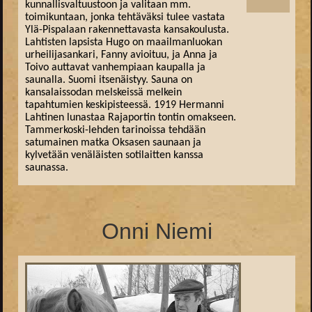
kunnallisvaltuustoon ja valitaan mm.
toimikuntaan, jonka tehtäväksi tulee vastata
Ylä-Pispalaan rakennettavasta kansakoulusta.
Lahtisten lapsista Hugo on maailmanluokan
urheilijasankari, Fanny avioituu, ja Anna ja
Toivo auttavat vanhempiaan kaupalla ja
saunalla. Suomi itsenäistyy. Sauna on
kansalaissodan melskeissä melkein
tapahtumien keskipisteessä. 1919 Hermanni
Lahtinen lunastaa Rajaportin tontin omakseen.
Tammerkoski-lehden tarinoissa tehdään
satumainen matka Oksasen saunaan ja
kylvetään venäläisten sotilaitten kanssa
saunassa.
Onni Niemi