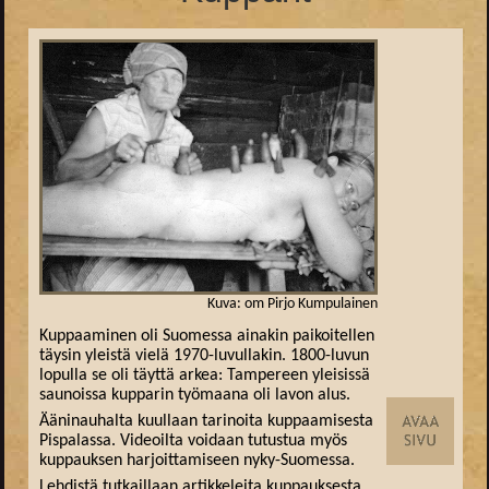
Kuva: om Pirjo Kumpulainen
Kuppaaminen oli Suomessa ainakin paikoitellen
täysin yleistä vielä 1970-luvullakin. 1800-luvun
lopulla se oli täyttä arkea: Tampereen yleisissä
saunoissa kupparin työmaana oli lavon alus.
Ääninauhalta kuullaan tarinoita kuppaamisesta
Pispalassa. Videoilta voidaan tutustua myös
kuppauksen harjoittamiseen nyky-Suomessa.
Lehdistä tutkaillaan artikkeleita kuppauksesta