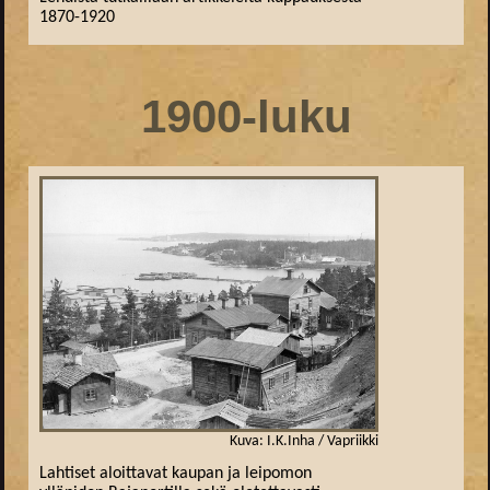
1870-1920
1900-luku
Kuva: I.K.Inha / Vapriikki
Lahtiset aloittavat kaupan ja leipomon