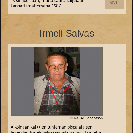
1986 nuoripari, mutta sauna suljetaan
kannattamattomana 1987.
Irmeli Salvas
Kuva: Ari Johansson
Aikoinaan kaikkien tunteman pispalalaisen
legendan Irmeli Salvaksen elämä osoittaa, että