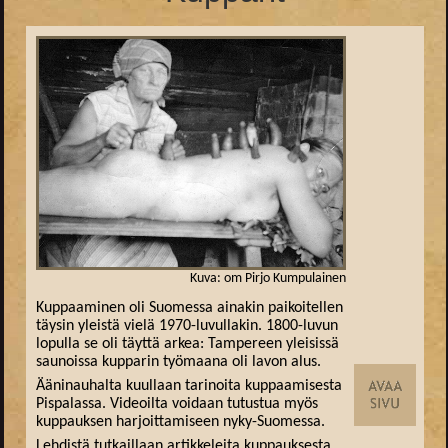
Kuva: om Pirjo Kumpulainen
Kuppaaminen oli Suomessa ainakin paikoitellen
täysin yleistä vielä 1970-luvullakin. 1800-luvun
lopulla se oli täyttä arkea: Tampereen yleisissä
saunoissa kupparin työmaana oli lavon alus.
Ääninauhalta kuullaan tarinoita kuppaamisesta
Pispalassa. Videoilta voidaan tutustua myös
kuppauksen harjoittamiseen nyky-Suomessa.
Lehdistä tutkaillaan artikkeleita kuppauksesta