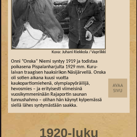
Kuva: Juhani Riekkola / Vapriikki
Onni ”Onska” Niemi syntyy 1919 ja todistaa
poikasena Pispalanharjulta 1929 mm. Kuru-
laivan traagisen haaksirikon Näsijärvellä. Onska
oli sotien aikana kuusi vuotta
kaukopartiomiehenä, olympiapyöräilijä,
hevosmies – ja erityisesti viimeisinä
vuosikymmeninään Rajaportin saunan
tunnushahmo – olihan hän käynyt kylpemässä
siellä lähes syntymästään saakka.
1920-luku