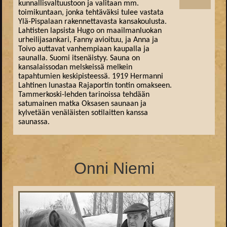
kunnallisvaltuustoon ja valitaan mm.
toimikuntaan, jonka tehtäväksi tulee vastata
Ylä-Pispalaan rakennettavasta kansakoulusta.
Lahtisten lapsista Hugo on maailmanluokan
urheilijasankari, Fanny avioituu, ja Anna ja
Toivo auttavat vanhempiaan kaupalla ja
saunalla. Suomi itsenäistyy. Sauna on
kansalaissodan melskeissä melkein
tapahtumien keskipisteessä. 1919 Hermanni
Lahtinen lunastaa Rajaportin tontin omakseen.
Tammerkoski-lehden tarinoissa tehdään
satumainen matka Oksasen saunaan ja
kylvetään venäläisten sotilaitten kanssa
saunassa.
Onni Niemi