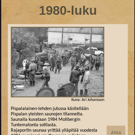
1980-luku
Kuva: Ari Johansson
Pispalalainen-lehden jutussa käsitellään
Pispalan yleisten saunojen tilannetta.
Saunalla kuvataan 1984 Mollbergin
Tuntematonta sotilasta.
Rajaportin saunaa yrittää ylläpitää vuodesta