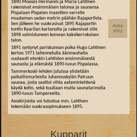
1890 Mooses Hermanni ja Maria Lahtinen
rakensivat ensimmäisen talonsa ja saunansa
Pispalaan Pispalan maantien varrelle
muutaman sadan metrin päähän Rajaportista.
Sen jälkeen he vuokrasivat 1895 Rajaportin
tontin Kaarilan kartanolta ja rakensivat sille
1898 valmistuneen komean kaksikerroksisen
talon.
1891 syntynyt pariskunnan poika Hugo Lahtinen
kertoo 1971 tallennetulla ääninauhalla
vuolaasti etenkin Lahtisten ensimmäisestä
saunasta ja elämästä 1890-luvun Pispalassa.
Tammerkoski-lehden jutuissa ylistetään
paikallismurteella Juhannuskylän Patruun
saunaa, josta saattoi vihta aataminlehtenä
käydä kotio, sekä kuullaan muita saunatarinoita
1890-luvun Tampereelta.
Asiakirjoista voi tutustua mm. Lahtisen
tekemään vuokrasopimukseen 1895.
Kupparit