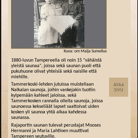
Kuva: om Maija Sumelius
1880-luvun Tampereella oli noin 15 "vähäistä
yleistä saunaa", joissa sekä saunan puoli että
pukuhuone olivat yhteisiä sekä naisille että
miehille.
Tammerkoski-lehden jutuissa muistellaan
Nalkalan saunoja, joihin vankejakin tuotiin
kylpemään kahleet jaloissa, sekä
Tammerkosken rannalla olleita saunoja, joissa
saunoessa kekseliäät lapset saattoivat uiden
kosken yli saunoa yhtä aikaa kahdessa
saunassa.
Rajaportin saunan tulevat perustajat Mooses
Hermanni ja Maria Lahtinen muuttivat
Tampereen seutuville.