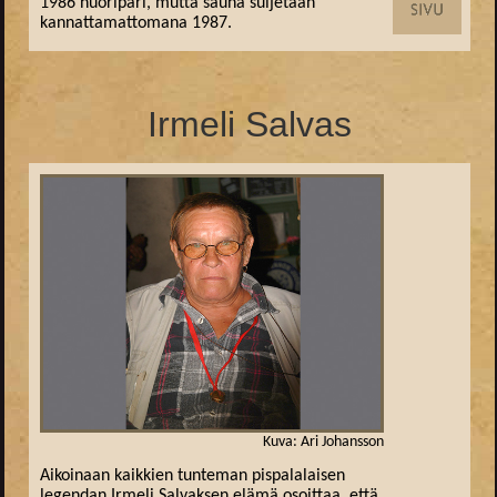
1986 nuoripari, mutta sauna suljetaan
kannattamattomana 1987.
Irmeli Salvas
Kuva: Ari Johansson
Aikoinaan kaikkien tunteman pispalalaisen
legendan Irmeli Salvaksen elämä osoittaa, että