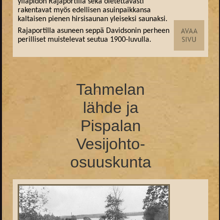
ylläpidon Rajaportilla sekä oletettavasti
rakentavat myös edellisen asuinpaikkansa
kaltaisen pienen hirsisaunan yleiseksi saunaksi.
Rajaportilla asuneen seppä Davidsonin perheen
perilliset muistelevat seutua 1900-luvulla.
Tahmelan
lähde ja
Pispalan
Vesijohto-
osuuskunta