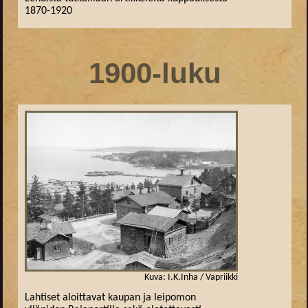
1870-1920
1900-luku
Kuva: I.K.Inha / Vapriikki
Lahtiset aloittavat kaupan ja leipomon