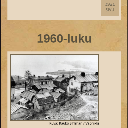
1960-luku
Kuva: Kauko Sihlman / Vapriikki