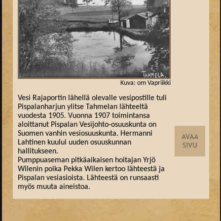
Kuva: om Vapriikki
Vesi Rajaportin lähellä olevalle vesipostille tuli
Pispalanharjun ylitse Tahmelan lähteeltä
vuodesta 1905. Vuonna 1907 toimintansa
aloittanut Pispalan Vesijohto-osuuskunta on
Suomen vanhin vesiosuuskunta. Hermanni
Lahtinen kuului uuden osuuskunnan
hallitukseen.
Pumppuaseman pitkäaikaisen hoitajan Yrjö
Wilenin poika Pekka Wilen kertoo lähteestä ja
Pispalan vesiasioista. Lähteestä on runsaasti
myös muuta aineistoa.