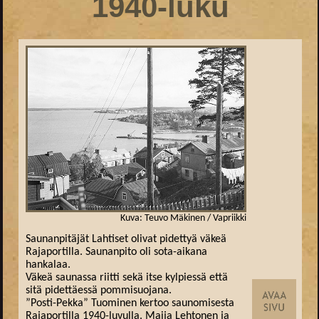
1940-luku
Kuva: Teuvo Mäkinen / Vapriikki
Saunanpitäjät Lahtiset olivat pidettyä väkeä
Rajaportilla. Saunanpito oli sota-aikana
hankalaa.
Väkeä saunassa riitti sekä itse kylpiessä että
sitä pidettäessä pommisuojana.
”Posti-Pekka” Tuominen kertoo saunomisesta
Rajaportilla 1940-luvulla. Maija Lehtonen ja