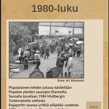
1980-luku
Kuva: Ari Johansson
Pispalalainen-lehden jutussa käsitellään
Pispalan yleisten saunojen tilannetta.
Saunalla kuvataan 1984 Mollbergin
Tuntematonta sotilasta.
Rajaportin saunaa yrittää ylläpitää vuodesta