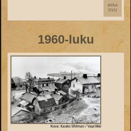
1960-luku
Kuva: Kauko Sihlman / Vapriikki