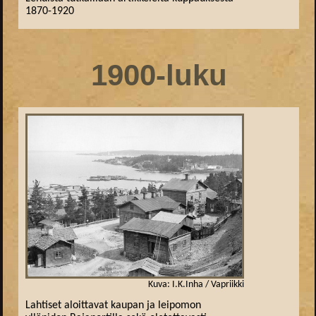
1870-1920
1900-luku
Kuva: I.K.Inha / Vapriikki
Lahtiset aloittavat kaupan ja leipomon