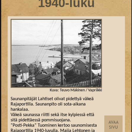
1940-luku
Kuva: Teuvo Mäkinen / Vapriikki
Saunanpitäjät Lahtiset olivat pidettyä väkeä
Rajaportilla. Saunanpito oli sota-aikana
hankalaa.
Väkeä saunassa riitti sekä itse kylpiessä että
sitä pidettäessä pommisuojana.
”Posti-Pekka” Tuominen kertoo saunomisesta
Rajaportilla 1940-luvulla. Maija Lehtonen ja