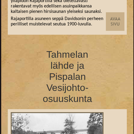
ylläpidon Rajaportilla sekä oletettavasti
rakentavat myös edellisen asuinpaikkansa
kaltaisen pienen hirsisaunan yleiseksi saunaksi.
Rajaportilla asuneen seppä Davidsonin perheen
perilliset muistelevat seutua 1900-luvulla.
Tahmelan
lähde ja
Pispalan
Vesijohto-
osuuskunta