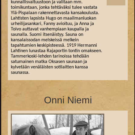
kunnallisvaltuustoon ja valitaan mm.
toimikuntaan, jonka tehtäväksi tulee vastata
Ylä-Pispalaan rakennettavasta kansakoulusta.
Lahtisten lapsista Hugo on maailmanluokan
urheilijasankari, Fanny avioituu, ja Anna ja
Toivo auttavat vanhempiaan kaupalla ja
saunalla. Suomi itsenäistyy. Sauna on
kansalaissodan melskeissä melkein
tapahtumien keskipisteessä. 1919 Hermanni
Lahtinen lunastaa Rajaportin tontin omakseen.
Tammerkoski-lehden tarinoissa tehdään
satumainen matka Oksasen saunaan ja
kylvetään venäläisten sotilaitten kanssa
saunassa.
Onni Niemi