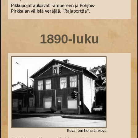
Pikkupojat aukoivat Tampereen ja Pohjois-
Pirkkalan välistä veräjää, "Rajaporttia".
1890-luku
Kuva: om Ilona Linkova