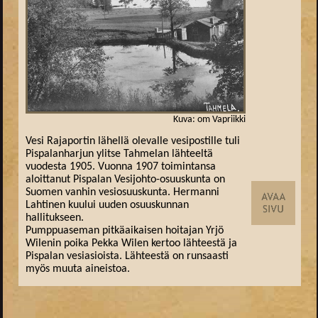
Kuva: om Vapriikki
Vesi Rajaportin lähellä olevalle vesipostille tuli
Pispalanharjun ylitse Tahmelan lähteeltä
vuodesta 1905. Vuonna 1907 toimintansa
aloittanut Pispalan Vesijohto-osuuskunta on
Suomen vanhin vesiosuuskunta. Hermanni
Lahtinen kuului uuden osuuskunnan
hallitukseen.
Pumppuaseman pitkäaikaisen hoitajan Yrjö
Wilenin poika Pekka Wilen kertoo lähteestä ja
Pispalan vesiasioista. Lähteestä on runsaasti
myös muuta aineistoa.