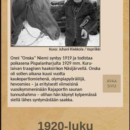
Kuva: Juhani Riekkola / Vapriikki
Onni ”Onska” Niemi syntyy 1919 ja todistaa
poikasena Pispalanharjulta 1929 mm. Kuru-
laivan traagisen haaksirikon Näsijärvellä. Onska
oli sotien aikana kuusi vuotta
kaukopartiomiehenä, olympiapyöräilijä,
hevosmies – ja erityisesti viimeisinä
vuosikymmeninään Rajaportin saunan
tunnushahmo – olihan hän käynyt kylpemässä
siellä lähes syntymästään saakka.
1920-luku