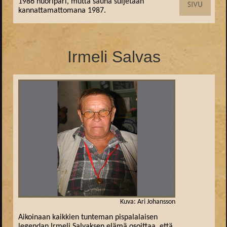
1986 nuoripari, mutta sauna suljetaan
kannattamattomana 1987.
Irmeli Salvas
Kuva: Ari Johansson
Aikoinaan kaikkien tunteman pispalalaisen
legendan Irmeli Salvaksen elämä osoittaa, että