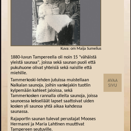
Kuva: om Maija Sumelius
1880-luvun Tampereella oli noin 15 "vähäistä
yleistä saunaa", joissa sekä saunan puoli että
pukuhuone olivat yhteisiä sekä naisille että
miehille.
Tammerkoski-lehden jutuissa muistellaan
Nalkalan saunoja, joihin vankejakin tuotiin
kylpemään kahleet jaloissa, sekä
Tammerkosken rannalla olleita saunoja, joissa
saunoessa kekseliäät lapset saattoivat uiden
kosken yli saunoa yhtä aikaa kahdessa
saunassa.
Rajaportin saunan tulevat perustajat Mooses
Hermanni ja Maria Lahtinen muuttivat
Tampereen seutuville.