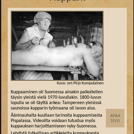
Kuva: om Pirjo Kumpulainen
Kuppaaminen oli Suomessa ainakin paikoitellen
täysin yleistä vielä 1970-luvullakin. 1800-luvun
lopulla se oli täyttä arkea: Tampereen yleisissä
saunoissa kupparin työmaana oli lavon alus.
Ääninauhalta kuullaan tarinoita kuppaamisesta
Pispalassa. Videoilta voidaan tutustua myös
kuppauksen harjoittamiseen nyky-Suomessa.
Lehdistä tutkaillaan artikkeleita kuppauksesta