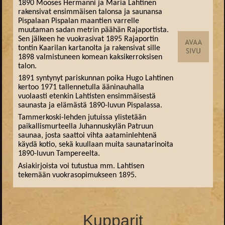
1890 Mooses Hermanni ja Maria Lahtinen
rakensivat ensimmäisen talonsa ja saunansa
Pispalaan Pispalan maantien varrelle
muutaman sadan metrin päähän Rajaportista.
Sen jälkeen he vuokrasivat 1895 Rajaportin
tontin Kaarilan kartanolta ja rakensivat sille
1898 valmistuneen komean kaksikerroksisen
talon.
1891 syntynyt pariskunnan poika Hugo Lahtinen
kertoo 1971 tallennetulla ääninauhalla
vuolaasti etenkin Lahtisten ensimmäisestä
saunasta ja elämästä 1890-luvun Pispalassa.
Tammerkoski-lehden jutuissa ylistetään
paikallismurteella Juhannuskylän Patruun
saunaa, josta saattoi vihta aataminlehtenä
käydä kotio, sekä kuullaan muita saunatarinoita
1890-luvun Tampereelta.
Asiakirjoista voi tutustua mm. Lahtisen
tekemään vuokrasopimukseen 1895.
Kupparit