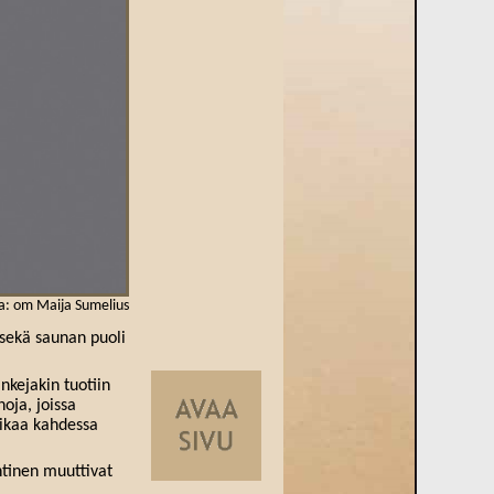
a: om Maija Sumelius
 sekä saunan puoli
nkejakin tuotiin
oja, joissa
aikaa kahdessa
tinen muuttivat