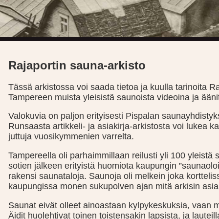
Rajaportin sauna-arkisto
Tässä arkistossa voi saada tietoa ja kuulla tarinoita R
Tampereen muista yleisistä saunoista videoina ja äänit
Valokuvia on paljon erityisesti Pispalan saunayhdistyk
Runsaasta artikkeli- ja asiakirja-arkistosta voi lukea ka
juttuja vuosikymmenien varrelta.
Tampereella oli parhaimmillaan reilusti yli 100 yleistä 
sotien jälkeen erityistä huomiota kaupungin ”saunaoloihi
rakensi saunataloja. Saunoja oli melkein joka kortteliss
kaupungissa monen sukupolven ajan mitä arkisin asia
Saunat eivät olleet ainoastaan kylpykeskuksia, vaan m
Äidit huolehtivat toinen toistensakin lapsista, ja lauteil