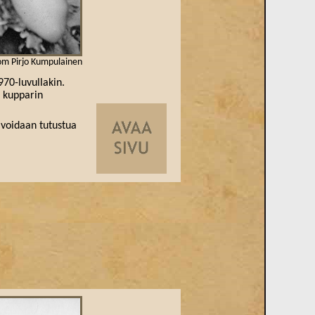
om Pirjo Kumpulainen
970-luvullakin.
a kupparin
 voidaan tutustua