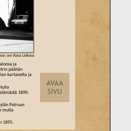
uva: om Ilona Linkova
alonsa ja
trin päähän
lan kartanolta ja
tulla
 elämästä 1890-
kylän Patruun
an muita
n 1895.