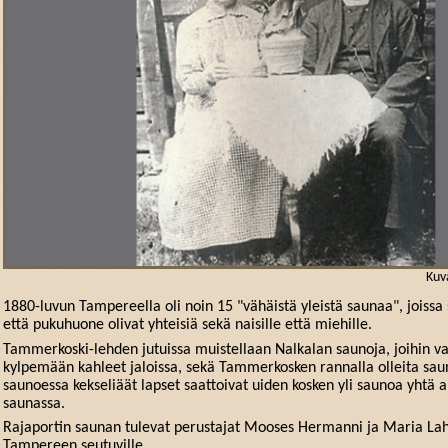
Kuv
1880-luvun Tampereella oli noin 15 "vähäistä yleistä saunaa", joissa
että pukuhuone olivat yhteisiä sekä naisille että miehille.
Tammerkoski-lehden jutuissa muistellaan Nalkalan saunoja, joihin va
kylpemään kahleet jaloissa, sekä Tammerkosken rannalla olleita saun
saunoessa kekseliäät lapset saattoivat uiden kosken yli saunoa yhtä 
saunassa.
Rajaportin saunan tulevat perustajat Mooses Hermanni ja Maria Lah
Tampereen seutuville.