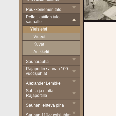
Puukkoniemen talo
Pellettikattilan tulo
saunalle
Yleislehti
Videot
Kuvat
Artikkelit
Saunarauha
Rajaportin saunan 100-
vuotisjuhlat
Alexander Lembke
Sahtia ja olutta
Rajaportilla
Saunan lehtevä piha
Saunan 110-vuotisjuhlat