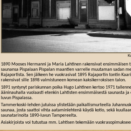
K
1890 Mooses Hermanni ja Maria Lahtinen rakensivat ensimmäisen t
saunansa Pispalaan Pispalan maantien varrelle muutaman sadan me
Rajaportista. Sen jälkeen he vuokrasivat 1895 Rajaportin tontin Kaari
rakensivat sille 1898 valmistuneen komean kaksikerroksisen talon.
1891 syntynyt pariskunnan poika Hugo Lahtinen kertoo 1971 tallenne
ääninauhalla vuolaasti etenkin Lahtisten ensimmäisestä saunasta ja
luvun Pispalassa.
Tammerkoski-lehden jutuissa ylistetään paikallismurteella Juhannus
saunaa, josta saattoi vihta aataminlehtenä käydä kotio, sekä kuulla
saunatarinoita 1890-luvun Tampereelta.
Asiakirjoista voi tutustua mm. Lahtisen tekemään vuokrasopimuksee