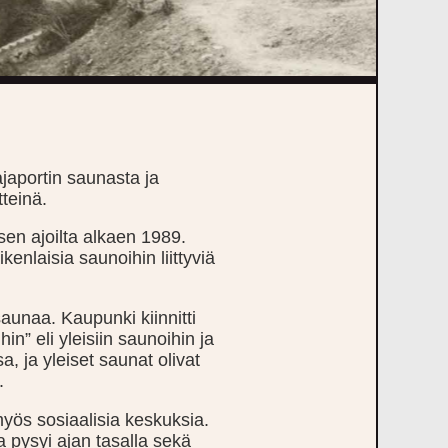
ajaportin saunasta ja
teinä.
sen ajoilta alkaen 1989.
ikenlaisia saunoihin liittyviä
saunaa. Kaupunki kiinnitti
n” eli yleisiin saunoihin ja
a, ja yleiset saunat olivat
.
yös sosiaalisia keskuksia.
la pysyi ajan tasalla sekä