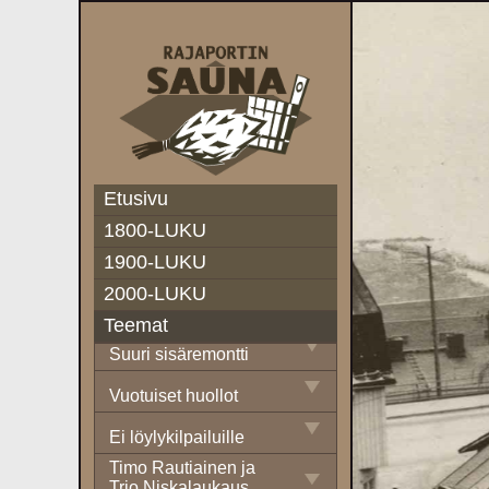
Betonilattiat
Saunakorttelin
Ompeliantalon
kunnostus
Kiuaskivien vaihto
Saunan 90-vuotisjuhlat
Etusivu
Sauna-Lahtisen talon
1800-LUKU
kunnostus ja kahvio
1900-LUKU
Kiukaan rakenne,
2000-LUKU
huollot, kiuasremontit ja
piipun uusinta
Teemat
Suuri sisäremontti
Vuotuiset huollot
Ei löylykilpailuille
Timo Rautiainen ja
Trio Niskalaukaus