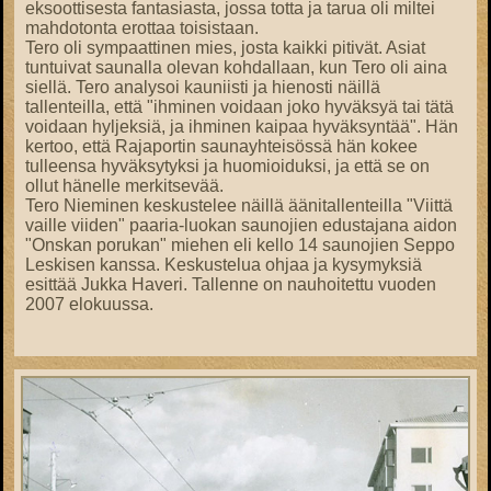
eksoottisesta fantasiasta, jossa totta ja tarua oli miltei
mahdotonta erottaa toisistaan.
Tero oli sympaattinen mies, josta kaikki pitivät. Asiat
tuntuivat saunalla olevan kohdallaan, kun Tero oli aina
siellä. Tero analysoi kauniisti ja hienosti näillä
tallenteilla, että "ihminen voidaan joko hyväksyä tai tätä
voidaan hyljeksiä, ja ihminen kaipaa hyväksyntää". Hän
kertoo, että Rajaportin saunayhteisössä hän kokee
tulleensa hyväksytyksi ja huomioiduksi, ja että se on
ollut hänelle merkitsevää.
Tero Nieminen keskustelee näillä äänitallenteilla "Viittä
vaille viiden" paaria-luokan saunojien edustajana aidon
"Onskan porukan" miehen eli kello 14 saunojien Seppo
Leskisen kanssa. Keskustelua ohjaa ja kysymyksiä
esittää Jukka Haveri. Tallenne on nauhoitettu vuoden
2007 elokuussa.