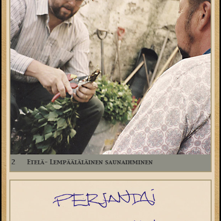
2
Etelä- Lempääläläinen saunaihminen