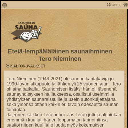
1
Ohjeet
Etelä-lempääläläinen saunaihminen
Tero Nieminen
Sisältökuvaukset
Tero Nieminen (1943-2021) oli saunan kantakävijä jo
1990-luvun alkupuolelta lähtien yli 25 vuoden ajan. Tero
oli aina paikalla. Saunomisen lisäksi hän oli jäsenenä
saunayhdistyksen hallituksessa, osallistui useimmille
yhdistyksen saunareissuille ja usein autonkuljettajana
sekä yleensä ottaen kaikin eri tavoin edesauttoi saunan
toimintaa.
Ja ennen kaikkea Tero puhui. Jos Teron juttuja oli hiukan
enemmän kuullut, hänen loppumaton tarinointinsa
saattoi niiden kuulijalle luoda myös kokemuksen