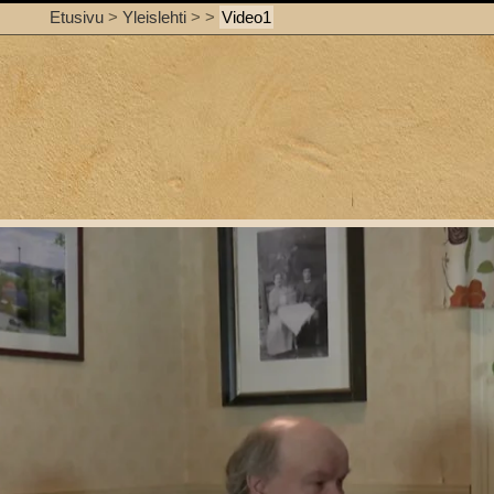
Etusivu
>
Yleislehti
>
>
Video1