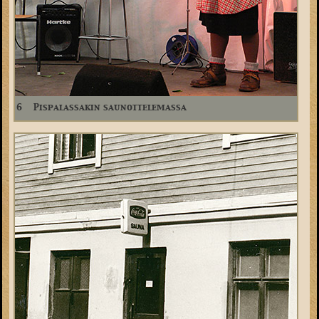
6
Pispalassakin saunottelemassa