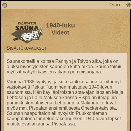
1
Ohjeet
1940-luku
Videot
Sisältökuvaukset
Saunakorttelilla koittaa Fannyn ja Toivon aika, joka on
aluksi myös yleisten saunojen kulta-aikaa. Sauna toimii
myös ilmahyökkäysten aikana pommisuojana.
Vuonna 1938 syntynyt ja siitä saakka saunalla kylpenyt
vakiokävijä Pekka Tuominen muistelee 1940-luvun
saunomista. Hän käy läpi toisten sota-ajan lapsien Maija
Lehtosen ja Laila Mäkisen kanssa Pispalan ilmapiiriä
pommitusten alaisena. Lehtonen ja Mäkinen kertovat
myös mm. Pispalan ensimmäisestä Checker-taksista.
Saunan naapuritalon eli nykyisin Puukkoniemen
kauppatalona tunnetun rakennuksen 1940-luvun lapset
muistelevat aikaansa Pispalassa.