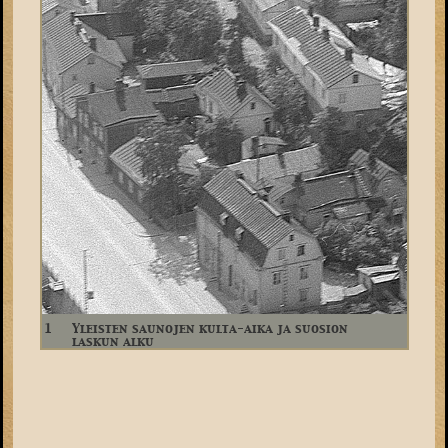
1
Yleisten saunojen kulta-aika ja suosion
laskun alku