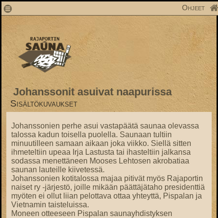
1
Ohjeet
Johanssonit asuivat naapurissa
Sisältökuvaukset
Johanssonien perhe asui vastapäätä saunaa olevassa
talossa kadun toisella puolella. Saunaan tultiin
minuutilleen samaan aikaan joka viikko. Siellä sitten
ihmeteltiin upeaa Irja Lastusta tai ihasteltiin jalkansa
sodassa menettäneen Mooses Lehtosen akrobatiaa
saunan lauteille kiivetessä.
Johanssonien kotitalossa majaa pitivät myös Rajaportin
naiset ry -järjestö, joille mikään päättäjätaho presidenttiä
myöten ei ollut liian pelottava ottaa yhteyttä, Pispalan ja
Vietnamin taisteluissa.
Moneen otteeseen Pispalan saunayhdistyksen