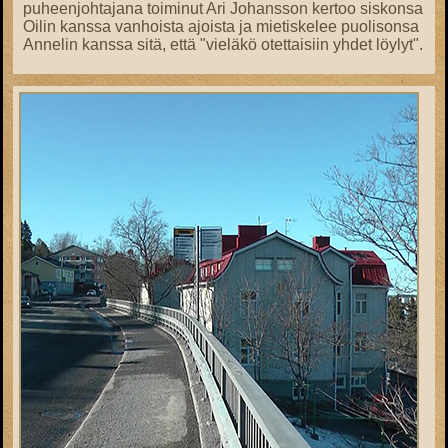
puheenjohtajana toiminut Ari Johansson kertoo siskonsa
Oilin kanssa vanhoista ajoista ja mietiskelee puolisonsa
Annelin kanssa sitä, että "vieläkö otettaisiin yhdet löylyt".