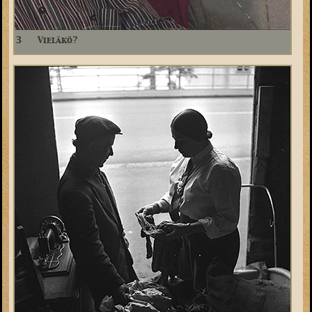
3
Vieläkö?