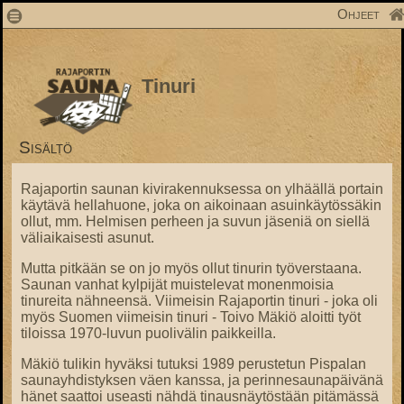
1
Ohjeet
Tinuri
Sisältö
Rajaportin saunan kivirakennuksessa on ylhäällä portain
käytävä hellahuone, joka on aikoinaan asuinkäytössäkin
ollut, mm. Helmisen perheen ja suvun jäseniä on siellä
väliaikaisesti asunut.
Mutta pitkään se on jo myös ollut tinurin työverstaana.
Saunan vanhat kylpijät muistelevat monenmoisia
tinureita nähneensä. Viimeisin Rajaportin tinuri - joka oli
myös Suomen viimeisin tinuri - Toivo Mäkiö aloitti työt
tiloissa 1970-luvun puolivälin paikkeilla.
Mäkiö tulikin hyväksi tutuksi 1989 perustetun Pispalan
saunayhdistyksen väen kanssa, ja perinnesaunapäivänä
hänet saattoi useasti nähdä tinausnäytöstään pitämässä