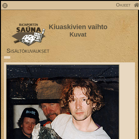
1
Ohjeet
Kiuaskivien vaihto
Kuvat
Sisältökuvaukset