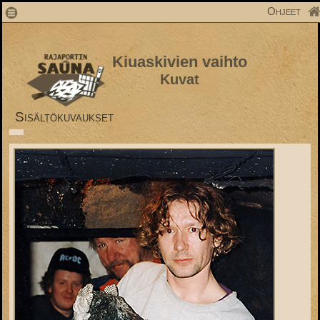
1
Ohjeet
Kiuaskivien vaihto
Kuvat
Sisältökuvaukset