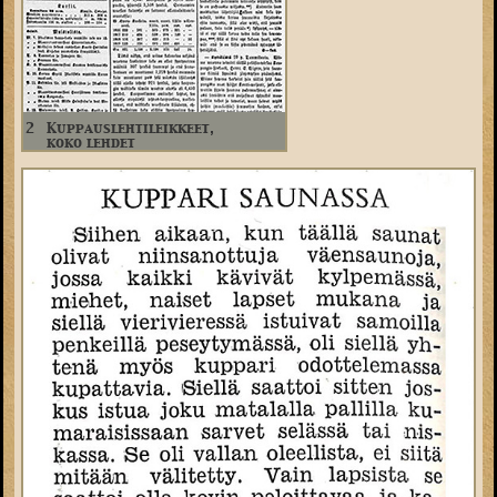
2
Kuppauslehtileikkeet,
koko lehdet