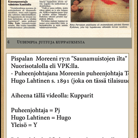
4
Uudempia juttuja kuppauksesta