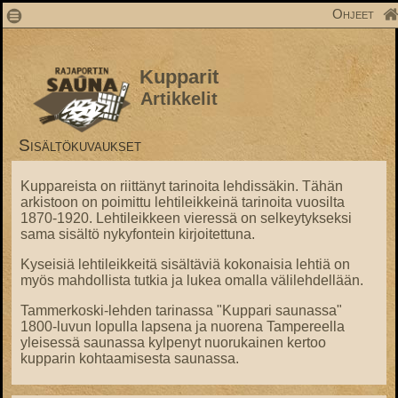
1
Ohjeet
Kupparit
Artikkelit
Sisältökuvaukset
Kuppareista on riittänyt tarinoita lehdissäkin. Tähän
arkistoon on poimittu lehtileikkeinä tarinoita vuosilta
1870-1920. Lehtileikkeen vieressä on selkeytykseksi
sama sisältö nykyfontein kirjoitettuna.
Kyseisiä lehtileikkeitä sisältäviä kokonaisia lehtiä on
myös mahdollista tutkia ja lukea omalla välilehdellään.
Tammerkoski-lehden tarinassa "Kuppari saunassa"
1800-luvun lopulla lapsena ja nuorena Tampereella
yleisessä saunassa kylpenyt nuorukainen kertoo
kupparin kohtaamisesta saunassa.