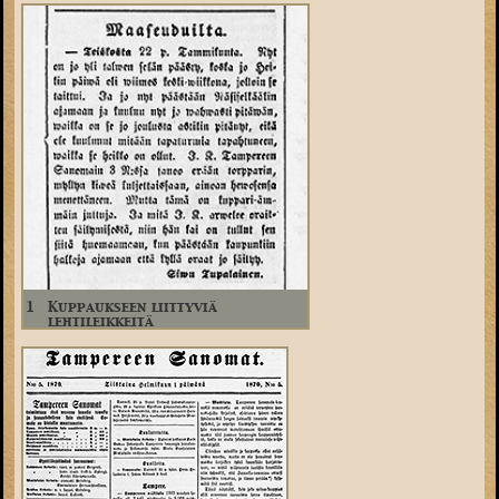
1
Kuppaukseen liittyviä
lehtileikkeitä