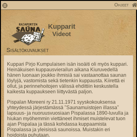
1
Ohjeet
Kupparit
Videot
Sisältökuvaukset
Kuppari Pirjo Kumpulaisen isän isoäiti oli myös kuppari.
Heinäkuisen kuppausvierailun aikana Kiuruvedellä
hänen luonaan joukko ihmisiä sai vastaanottaa saunan
löylyjä, vastomista sekä tietenkin kuppausta. Kiirettä ei
ollut, ja perinnehoitojen välissä ehdittiin keskustella
kaikesta kuppaukseen liittyvästä paljon.
Pispalan Moreeni ry 21.11.1971 syyskokouksensa
yhteydessä järjestämässä "Saunamuistojen illassa"
lapsuus- ja nuoruusvuosiaan Pispalassa 1890-luvulla ja
hiukan myöhemmin viettäneet ihmiset muistelevat tuon
ajan Pispalaa ja tässä kohdassa kuppaamista
Pispalassa ja yleisissä saunoissa. Muistakin eri
hoidoista puhutaan.