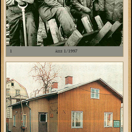
1
älli 1/1997