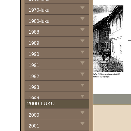
1970-luku
1980-luku
1988
1989
1990
1991
1992
1993
1994
1
Kuntoarvio
2000-LUKU
1995
2000
1996
2001