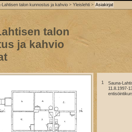
-Lahtisen talon kunnostus ja kahvio
>
Yleislehti
>
Asiakirjat
ahtisen talon
us ja kahvio
at
1
Sauna-Lahti
11.8.1997-1
entisöintikur