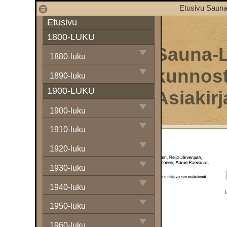
1
Etusivu Sauna
Etusivu
1800-LUKU
Sauna-L
1880-luku
kunnost
1890-luku
1900-LUKU
Asiakirj
1900-luku
1910-luku
1920-luku
1930-luku
1940-luku
1950-luku
1960-luku