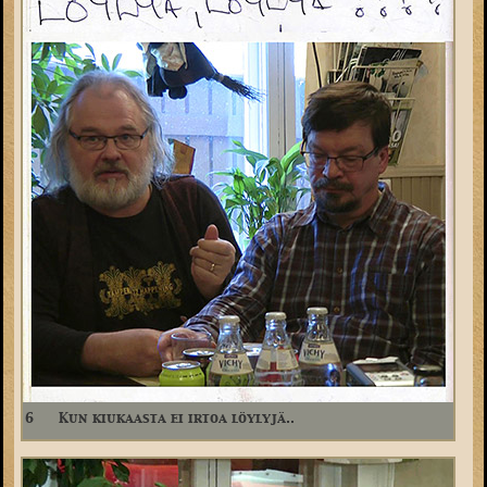
6
Kun kiukaasta ei irtoa löylyjä..