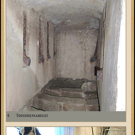
4
Toisioilmareiät