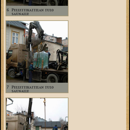
6
Pellettikattilan tulo
saunalle
7
Pellettikattilan tulo
saunalle