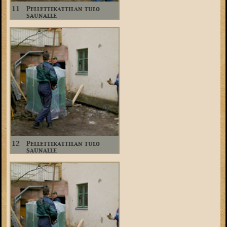
11
Pellettikattilan tulo
saunalle
12
Pellettikattilan tulo
saunalle