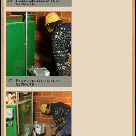
16
Pellettikattilan tulo
saunalle
17
Pellettikattilan tulo
saunalle