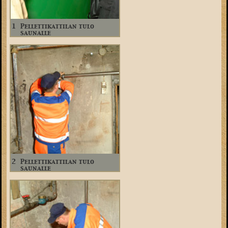
1
Pellettikattilan tulo
saunalle
2
Pellettikattilan tulo
saunalle