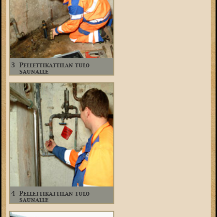
3
Pellettikattilan tulo
saunalle
4
Pellettikattilan tulo
saunalle