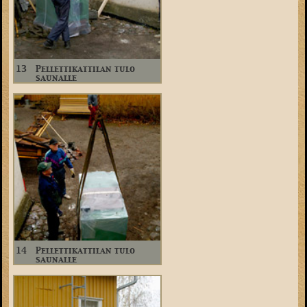
13
Pellettikattilan tulo
saunalle
14
Pellettikattilan tulo
saunalle