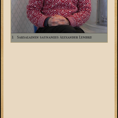
1
Saksalainen saunamies Alexander Lembke