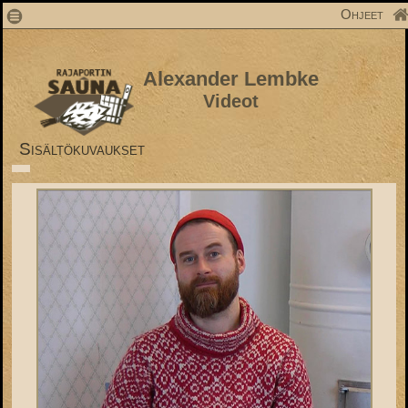
1
Ohjeet
Alexander Lembke
Videot
Sisältökuvaukset