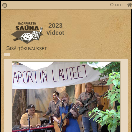
1
Ohjeet
2023
Videot
Sisältökuvaukset