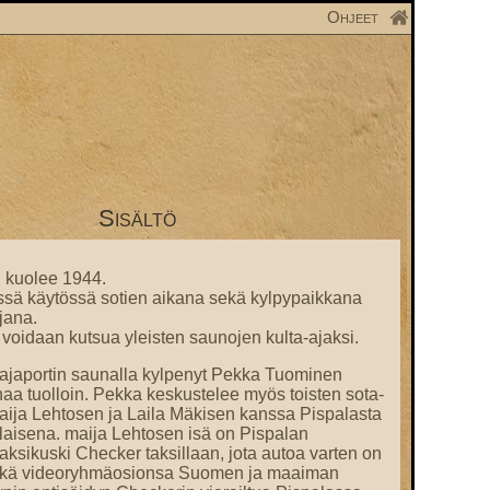
Ohjeet
Sisältö
n kuolee 1944.
issä käytössä sotien aikana sekä kylpypaikkana
jana.
voidaan kutsua yleisten saunojen kulta-ajaksi.
ajaportin saunalla kylpenyt Pekka Tuominen
aa tuolloin. Pekka keskustelee myös toisten sota-
aija Lehtosen ja Laila Mäkisen kanssa Pispalasta
aisena. maija Lehtosen isä on Pispalan
ksikuski Checker taksillaan, jota autoa varten on
itkä videoryhmäosionsa Suomen ja maaiman