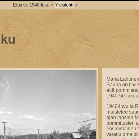
Etusivu 1940-luku
>
Yleislehti
>
uku
Maria Lahtine
Sauna on tiivi
että pommisuo
1940-50-lukua 
1940-luvulla R
muistelee saun
ajan lapsien M
pommitusten al
ensimmäinen ta
varattu oma p