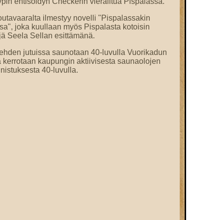
ypin entisöidyn Checkerin vierailtua Pispalassa.
outavaaralta ilmestyy novelli "Pispalassakin
a", joka kuullaan myös Pispalasta kotoisin
ijä Seela Sellan esittämänä.
ehden jutuissa saunotaan 40-luvulla Vuorikadun
kerrotaan kaupungin aktiivisesta saunaolojen
istuksesta 40-luvulla.