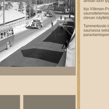
ainoan tuon ty
Irja Vilkman-P
saunottelemass
olevan näyttel
Tammerkoski-l
saunassa sekä 
parantamisponn
t