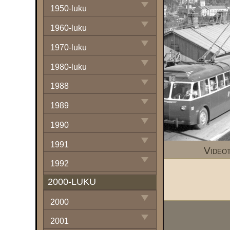
1950-luku
1960-luku
1970-luku
1980-luku
1988
1989
1990
1991
Video
1992
2000-LUKU
1993
2000
1994
2001
1995