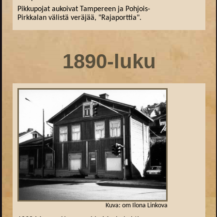
Pikkupojat aukoivat Tampereen ja Pohjois-
Pirkkalan välistä veräjää, "Rajaporttia".
1890-luku
Kuva: om Ilona Linkova