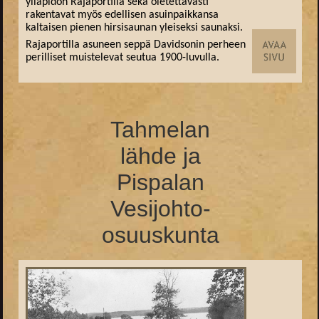
ylläpidon Rajaportilla sekä oletettavasti
rakentavat myös edellisen asuinpaikkansa
kaltaisen pienen hirsisaunan yleiseksi saunaksi.
Rajaportilla asuneen seppä Davidsonin perheen
perilliset muistelevat seutua 1900-luvulla.
Tahmelan
lähde ja
Pispalan
Vesijohto-
osuuskunta