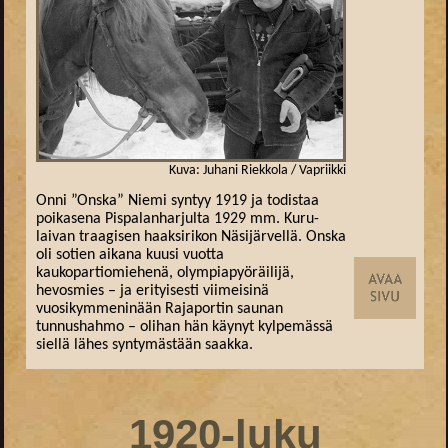
Kuva: Juhani Riekkola / Vapriikki
Onni ”Onska” Niemi syntyy 1919 ja todistaa
poikasena Pispalanharjulta 1929 mm. Kuru-
laivan traagisen haaksirikon Näsijärvellä. Onska
oli sotien aikana kuusi vuotta
kaukopartiomiehenä, olympiapyöräilijä,
hevosmies – ja erityisesti viimeisinä
vuosikymmeninään Rajaportin saunan
tunnushahmo – olihan hän käynyt kylpemässä
siellä lähes syntymästään saakka.
1920-luku