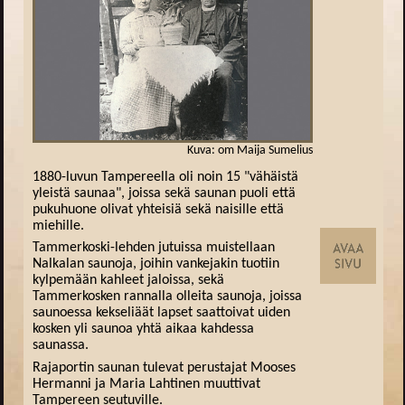
Kuva: om Maija Sumelius
1880-luvun Tampereella oli noin 15 "vähäistä
yleistä saunaa", joissa sekä saunan puoli että
pukuhuone olivat yhteisiä sekä naisille että
miehille.
Tammerkoski-lehden jutuissa muistellaan
Nalkalan saunoja, joihin vankejakin tuotiin
kylpemään kahleet jaloissa, sekä
Tammerkosken rannalla olleita saunoja, joissa
saunoessa kekseliäät lapset saattoivat uiden
kosken yli saunoa yhtä aikaa kahdessa
saunassa.
Rajaportin saunan tulevat perustajat Mooses
Hermanni ja Maria Lahtinen muuttivat
Tampereen seutuville.