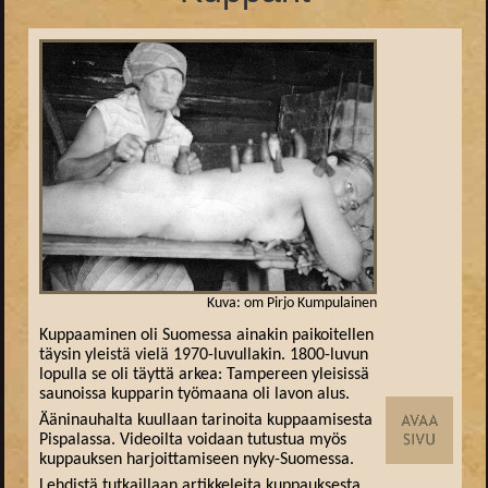
Kuva: om Pirjo Kumpulainen
Kuppaaminen oli Suomessa ainakin paikoitellen
täysin yleistä vielä 1970-luvullakin. 1800-luvun
lopulla se oli täyttä arkea: Tampereen yleisissä
saunoissa kupparin työmaana oli lavon alus.
Ääninauhalta kuullaan tarinoita kuppaamisesta
Pispalassa. Videoilta voidaan tutustua myös
kuppauksen harjoittamiseen nyky-Suomessa.
Lehdistä tutkaillaan artikkeleita kuppauksesta