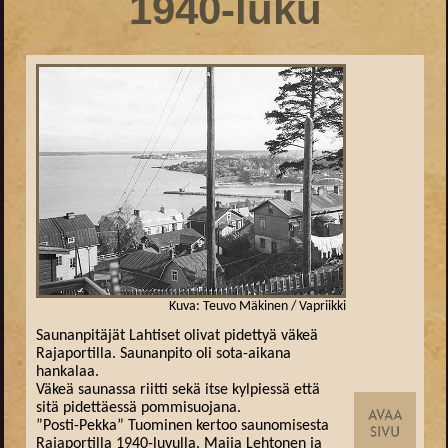
1940-luku
Kuva: Teuvo Mäkinen / Vapriikki
Saunanpitäjät Lahtiset olivat pidettyä väkeä
Rajaportilla. Saunanpito oli sota-aikana
hankalaa.
Väkeä saunassa riitti sekä itse kylpiessä että
sitä pidettäessä pommisuojana.
”Posti-Pekka” Tuominen kertoo saunomisesta
Rajaportilla 1940-luvulla. Maija Lehtonen ja