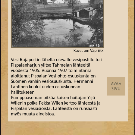
Kuva: om Vapriikki
Vesi Rajaportin lähellä olevalle vesipostille tuli
Pispalanharjun ylitse Tahmelan lähteeltä
vuodesta 1905. Vuonna 1907 toimintansa
aloittanut Pispalan Vesijohto-osuuskunta on
Suomen vanhin vesiosuuskunta. Hermanni
Lahtinen kuului uuden osuuskunnan
hallitukseen.
Pumppuaseman pitkäaikaisen hoitajan Yrjö
Wilenin poika Pekka Wilen kertoo lähteestä ja
Pispalan vesiasioista. Lähteestä on runsaasti
myös muuta aineistoa.