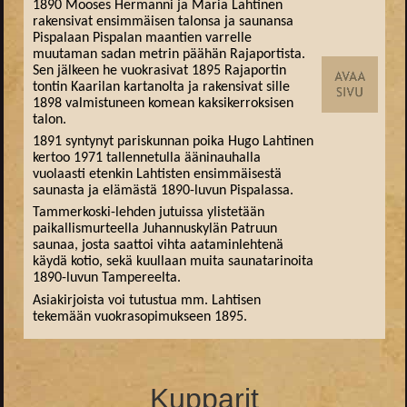
1890 Mooses Hermanni ja Maria Lahtinen
rakensivat ensimmäisen talonsa ja saunansa
Pispalaan Pispalan maantien varrelle
muutaman sadan metrin päähän Rajaportista.
Sen jälkeen he vuokrasivat 1895 Rajaportin
tontin Kaarilan kartanolta ja rakensivat sille
1898 valmistuneen komean kaksikerroksisen
talon.
1891 syntynyt pariskunnan poika Hugo Lahtinen
kertoo 1971 tallennetulla ääninauhalla
vuolaasti etenkin Lahtisten ensimmäisestä
saunasta ja elämästä 1890-luvun Pispalassa.
Tammerkoski-lehden jutuissa ylistetään
paikallismurteella Juhannuskylän Patruun
saunaa, josta saattoi vihta aataminlehtenä
käydä kotio, sekä kuullaan muita saunatarinoita
1890-luvun Tampereelta.
Asiakirjoista voi tutustua mm. Lahtisen
tekemään vuokrasopimukseen 1895.
Kupparit