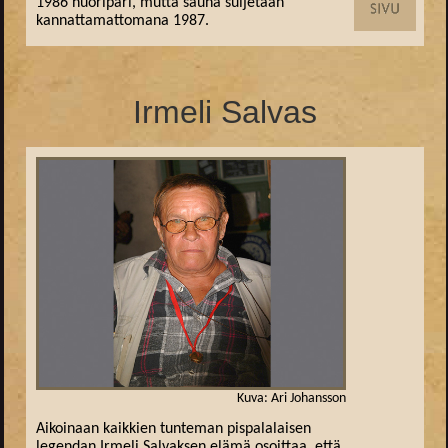
1986 nuoripari, mutta sauna suljetaan
kannattamattomana 1987.
Irmeli Salvas
Kuva: Ari Johansson
Aikoinaan kaikkien tunteman pispalalaisen
legendan Irmeli Salvaksen elämä osoittaa, että