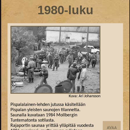
1980-luku
Kuva: Ari Johansson
Pispalalainen-lehden jutussa käsitellään
Pispalan yleisten saunojen tilannetta.
Saunalla kuvataan 1984 Mollbergin
Tuntematonta sotilasta.
Rajaportin saunaa yrittää ylläpitää vuodesta