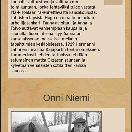
kunnallisvaltuustoon ja valitaan mm.
toimikuntaan, jonka tehtäväksi tulee vastata
Ylä-Pispalaan rakennettavasta kansakoulusta.
Lahtisten lapsista Hugo on maailmanluokan
urheilijasankari, Fanny avioituu, ja Anna ja
Toivo auttavat vanhempiaan kaupalla ja
saunalla. Suomi itsenäistyy. Sauna on
kansalaissodan melskeissä melkein
tapahtumien keskipisteessä. 1919 Hermanni
Lahtinen lunastaa Rajaportin tontin omakseen.
Tammerkoski-lehden tarinoissa tehdään
satumainen matka Oksasen saunaan ja
kylvetään venäläisten sotilaitten kanssa
saunassa.
Onni Niemi