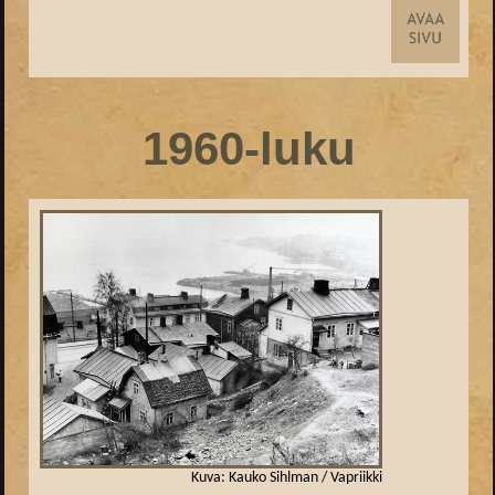
1960-luku
Kuva: Kauko Sihlman / Vapriikki