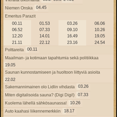
04.45
Niemen Onska
Emeritus Parazit
00.11
01.53
03.26
06.06
06.52
07.33
09.10
10.26
12.20
14.01
16.49
19.05
21.11
22.12
23.16
24.54
00.11
Polttareita
Maailman- ja kotimaan tapahtumia sekä politiikkaa
19.05
Saunan kunnostamiseen ja huoltoon liittyviä asioita
22.02
03.26
Sakemannimainen olo Lidlin vihdasta
07.33
Miten digitalisoida sauna? (Digi Digi!)
10.26
Kuolema lähellä sähkösaunassa!
18.17
Auto kaahasi liikennemerkkiin