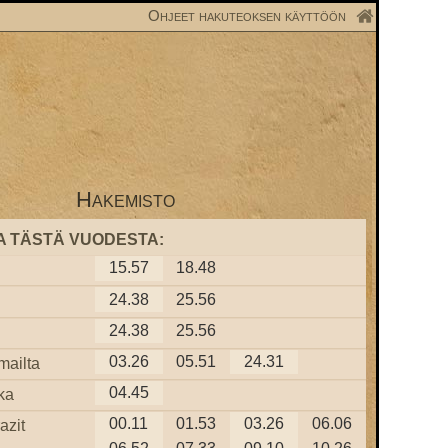
Ohjeet hakuteoksen käyttöön
Hakemisto
A TÄSTÄ VUODESTA:
15.57
18.48
24.38
25.56
24.38
25.56
03.26
05.51
24.31
mailta
04.45
ka
00.11
01.53
03.26
06.06
azit