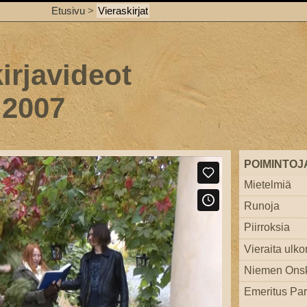
Etusivu
>
Vieraskirjat
irjavideot
 2007
POIMINTOJ
Mietelmiä
Runoja
Piirroksia
Vieraita ulko
Niemen Ons
Emeritus Par