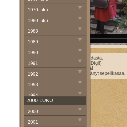
1970-luku
1980-luku
1988
1989
1990
Sakemannimainen olo Lidlin vihdasta.
Miten digitalisoida sauna? (Digi Digi!)
1991
Kuolema lähellä sähkösaunassa!
”Löylyt kuin aurinko olisi lämmittänyt sepelikasaa..
1992
1993
1994
2000-LUKU
1995
2000
1996
2001