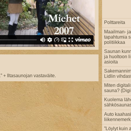
Polttareita
Maailman- ja
tapahtumia 
politiikkaa
Saunan kun
ja huoltoon li
asioita
Sakemannim
.” + Iltasaunojan vastaväite.
Lidlin vihdas
Miten digital
sauna? (Digi 
Kuolema läh
sähkösaunas
Auto kaahas
liikennemerk
”Löylyt kuin a