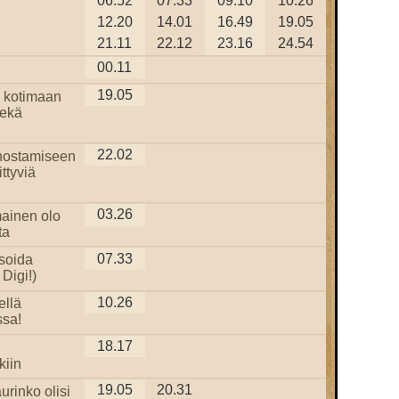
06.52
07.33
09.10
10.26
12.20
14.01
16.49
19.05
21.11
22.12
23.16
24.54
00.11
19.05
 kotimaan
sekä
22.02
nostamiseen
ittyviä
03.26
ainen olo
ta
07.33
isoida
Digi!)
10.26
ellä
sa!
18.17
i
kiin
19.05
20.31
urinko olisi