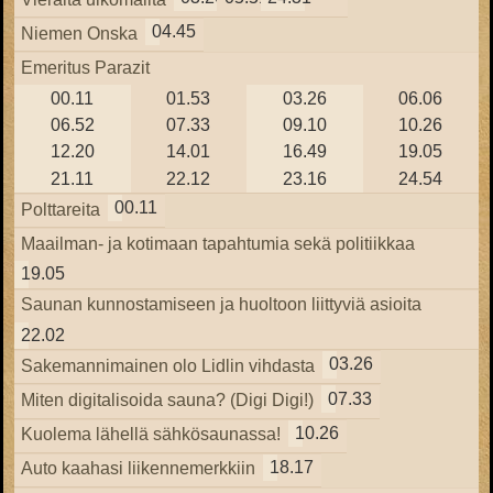
04.45
Niemen Onska
Emeritus Parazit
00.11
01.53
03.26
06.06
06.52
07.33
09.10
10.26
12.20
14.01
16.49
19.05
21.11
22.12
23.16
24.54
00.11
Polttareita
Maailman- ja kotimaan tapahtumia sekä politiikkaa
19.05
Saunan kunnostamiseen ja huoltoon liittyviä asioita
22.02
03.26
Sakemannimainen olo Lidlin vihdasta
07.33
Miten digitalisoida sauna? (Digi Digi!)
10.26
Kuolema lähellä sähkösaunassa!
18.17
Auto kaahasi liikennemerkkiin