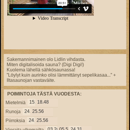
Sakemannimainen olo Lidlin vihdasta.
Miten digitalisoida sauna? (Digi Digi!)
Kuolema lähellä sähkösaunassa!
”Löylyt kuin aurinko olisi lämmittänyt sepelikasaa...” +
Iltasaunojan vastaväite.
POIMINTOJA TÄSTÄ VUODESTA:
15.57
18.48
Mietelmiä
24.38
25.56
Runoja
24.38
25.56
Piirroksia
03.26
05.51
24.31
Vieraita ulkomailta