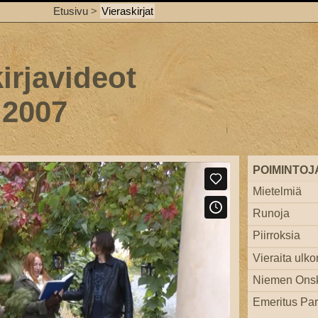
Etusivu
>
Vieraskirjat
irjavideot
 2007
POIMINTOJ
Mietelmiä
Runoja
Piirroksia
Vieraita ulko
Niemen Ons
Emeritus Par