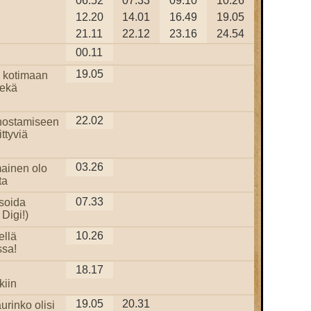
06.52
07.33
09.10
10.26
12.20
14.01
16.49
19.05
21.11
22.12
23.16
24.54
00.11
19.05
 kotimaan
sekä
22.02
nostamiseen
ittyviä
03.26
ainen olo
ta
07.33
isoida
Digi!)
10.26
ellä
sa!
18.17
i
kiin
19.05
20.31
urinko olisi