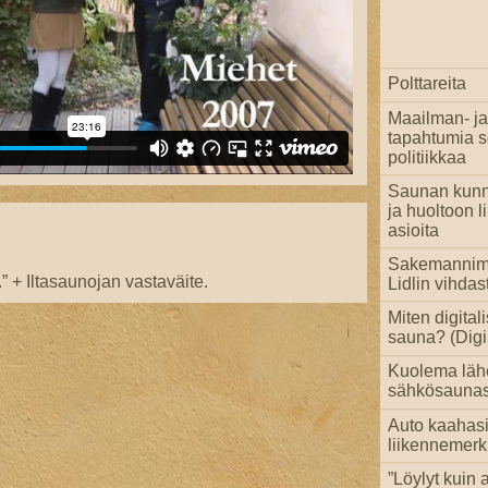
Polttareita
Maailman- ja
tapahtumia 
politiikkaa
Saunan kun
ja huoltoon li
asioita
Sakemannim
.” + Iltasaunojan vastaväite.
Lidlin vihdas
Miten digital
sauna? (Digi 
Kuolema läh
sähkösaunas
Auto kaahas
liikennemerk
”Löylyt kuin a