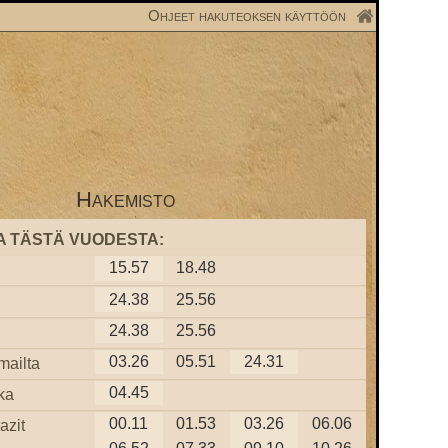
Ohjeet hakuteoksen käyttöön
Hakemisto
A TÄSTÄ VUODESTA:
15.57
18.48
24.38
25.56
24.38
25.56
03.26
05.51
24.31
mailta
04.45
ka
00.11
01.53
03.26
06.06
azit