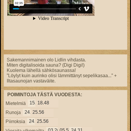
Sakemannimainen olo Lidlin vihdasta.
Miten digitalisoida sauna? (Digi Digi!)
Kuolema lähellä sähkösaunassa!
”Löylyt kuin aurinko olisi lämmittänyt sepelikasaa...” +
Iltasaunojan vastaväite.
POIMINTOJA TÄSTÄ VUODESTA:
15.57
18.48
Mietelmiä
24.38
25.56
Runoja
24.38
25.56
Piirroksia
03.26
05.51
24.31
Vieraita ulkomailta