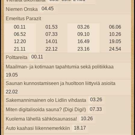
04.45
Niemen Onska
Emeritus Parazit
00.11
01.53
03.26
06.06
06.52
07.33
09.10
10.26
12.20
14.01
16.49
19.05
21.11
22.12
23.16
24.54
00.11
Polttareita
Maailman- ja kotimaan tapahtumia sekä politiikkaa
19.05
Saunan kunnostamiseen ja huoltoon liittyviä asioita
22.02
03.26
Sakemannimainen olo Lidlin vihdasta
07.33
Miten digitalisoida sauna? (Digi Digi!)
10.26
Kuolema lähellä sähkösaunassa!
18.17
Auto kaahasi liikennemerkkiin