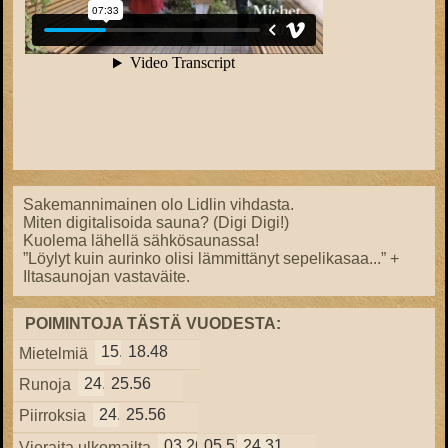
Sakemannimainen olo Lidlin vihdasta.
Miten digitalisoida sauna? (Digi Digi!)
Kuolema lähellä sähkösaunassa!
”Löylyt kuin aurinko olisi lämmittänyt sepelikasaa...” +
Iltasaunojan vastaväite.
POIMINTOJA TÄSTÄ VUODESTA:
15.57
18.48
Mietelmiä
24.38
25.56
Runoja
24.38
25.56
Piirroksia
03.26
05.51
24.31
Vieraita ulkomailta