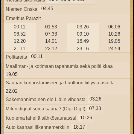
04.45
Niemen Onska
Emeritus Parazit
00.11
01.53
03.26
06.06
06.52
07.33
09.10
10.26
12.20
14.01
16.49
19.05
21.11
22.12
23.16
24.54
00.11
Polttareita
Maailman- ja kotimaan tapahtumia sekä politiikkaa
19.05
Saunan kunnostamiseen ja huoltoon liittyviä asioita
22.02
03.26
Sakemannimainen olo Lidlin vihdasta
07.33
Miten digitalisoida sauna? (Digi Digi!)
10.26
Kuolema lähellä sähkösaunassa!
18.17
Auto kaahasi liikennemerkkiin