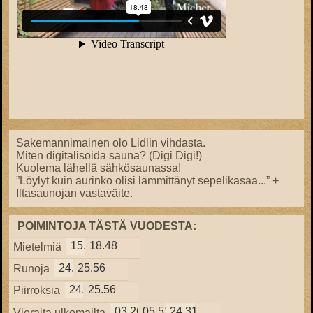
Sakemannimainen olo Lidlin vihdasta.
Miten digitalisoida sauna? (Digi Digi!)
Kuolema lähellä sähkösaunassa!
”Löylyt kuin aurinko olisi lämmittänyt sepelikasaa...” +
Iltasaunojan vastaväite.
POIMINTOJA TÄSTÄ VUODESTA:
15.57
18.48
Mietelmiä
24.38
25.56
Runoja
24.38
25.56
Piirroksia
03.26
05.51
24.31
Vieraita ulkomailta