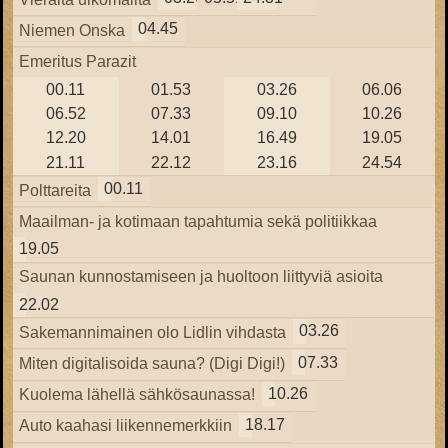
04.45
Niemen Onska
Emeritus Parazit
00.11
01.53
03.26
06.06
06.52
07.33
09.10
10.26
12.20
14.01
16.49
19.05
21.11
22.12
23.16
24.54
00.11
Polttareita
Maailman- ja kotimaan tapahtumia sekä politiikkaa
19.05
Saunan kunnostamiseen ja huoltoon liittyviä asioita
22.02
03.26
Sakemannimainen olo Lidlin vihdasta
07.33
Miten digitalisoida sauna? (Digi Digi!)
10.26
Kuolema lähellä sähkösaunassa!
18.17
Auto kaahasi liikennemerkkiin