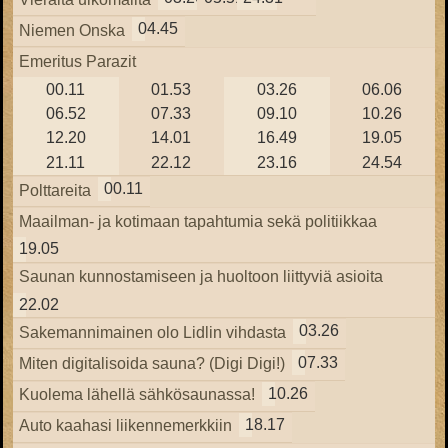
04.45
Niemen Onska
Emeritus Parazit
00.11
01.53
03.26
06.06
06.52
07.33
09.10
10.26
12.20
14.01
16.49
19.05
21.11
22.12
23.16
24.54
00.11
Polttareita
Maailman- ja kotimaan tapahtumia sekä politiikkaa
19.05
Saunan kunnostamiseen ja huoltoon liittyviä asioita
22.02
03.26
Sakemannimainen olo Lidlin vihdasta
07.33
Miten digitalisoida sauna? (Digi Digi!)
10.26
Kuolema lähellä sähkösaunassa!
18.17
Auto kaahasi liikennemerkkiin