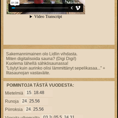
Sakemannimainen olo Lidlin vihdasta.
Miten digitalisoida sauna? (Digi Digi!)
Kuolema lähellä sähkösaunassa!
”Löylyt kuin aurinko olisi lämmittänyt sepelikasaa...” +
Iltasaunojan vastaväite.
POIMINTOJA TÄSTÄ VUODESTA:
15.57
18.48
Mietelmiä
24.38
25.56
Runoja
24.38
25.56
Piirroksia
03.26
05.51
24.31
Vieraita ulkomailta