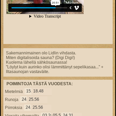
Sakemannimainen olo Lidlin vihdasta.
Miten digitalisoida sauna? (Digi Digi!)
Kuolema lähellä sähkösaunassa!
”Löylyt kuin aurinko olisi lämmittänyt sepelikasaa...” +
Iltasaunojan vastaväite.
POIMINTOJA TÄSTÄ VUODESTA:
15.57
18.48
Mietelmiä
24.38
25.56
Runoja
24.38
25.56
Piirroksia
03.26
05.51
24.31
Vieraita ulkomailta