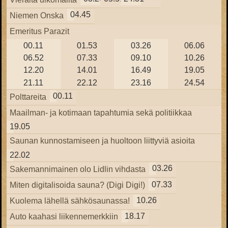
04.45
Niemen Onska
Emeritus Parazit
00.11
01.53
03.26
06.06
06.52
07.33
09.10
10.26
12.20
14.01
16.49
19.05
21.11
22.12
23.16
24.54
00.11
Polttareita
Maailman- ja kotimaan tapahtumia sekä politiikkaa
19.05
Saunan kunnostamiseen ja huoltoon liittyviä asioita
22.02
03.26
Sakemannimainen olo Lidlin vihdasta
07.33
Miten digitalisoida sauna? (Digi Digi!)
10.26
Kuolema lähellä sähkösaunassa!
18.17
Auto kaahasi liikennemerkkiin