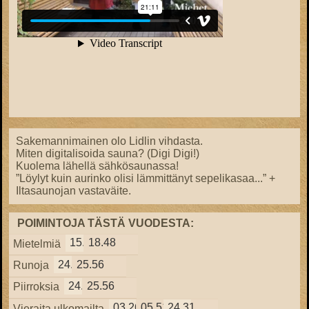
Sakemannimainen olo Lidlin vihdasta.
Miten digitalisoida sauna? (Digi Digi!)
Kuolema lähellä sähkösaunassa!
”Löylyt kuin aurinko olisi lämmittänyt sepelikasaa...” +
Iltasaunojan vastaväite.
POIMINTOJA TÄSTÄ VUODESTA:
15.57
18.48
Mietelmiä
24.38
25.56
Runoja
24.38
25.56
Piirroksia
03.26
05.51
24.31
Vieraita ulkomailta