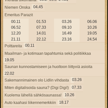
04.45
Niemen Onska
Emeritus Parazit
00.11
01.53
03.26
06.06
06.52
07.33
09.10
10.26
12.20
14.01
16.49
19.05
21.11
22.12
23.16
24.54
00.11
Polttareita
Maailman- ja kotimaan tapahtumia sekä politiikkaa
19.05
Saunan kunnostamiseen ja huoltoon liittyviä asioita
22.02
03.26
Sakemannimainen olo Lidlin vihdasta
07.33
Miten digitalisoida sauna? (Digi Digi!)
10.26
Kuolema lähellä sähkösaunassa!
18.17
Auto kaahasi liikennemerkkiin