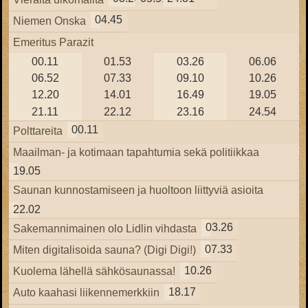
04.45
Niemen Onska
Emeritus Parazit
00.11
01.53
03.26
06.06
06.52
07.33
09.10
10.26
12.20
14.01
16.49
19.05
21.11
22.12
23.16
24.54
00.11
Polttareita
Maailman- ja kotimaan tapahtumia sekä politiikkaa
19.05
Saunan kunnostamiseen ja huoltoon liittyviä asioita
22.02
03.26
Sakemannimainen olo Lidlin vihdasta
07.33
Miten digitalisoida sauna? (Digi Digi!)
10.26
Kuolema lähellä sähkösaunassa!
18.17
Auto kaahasi liikennemerkkiin