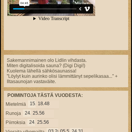
Sakemannimainen olo Lidlin vihdasta.
Miten digitalisoida sauna? (Digi Digi!)
Kuolema lähellä sähkösaunassa!
”Löylyt kuin aurinko olisi lämmittänyt sepelikasaa...” +
Iltasaunojan vastaväite.
POIMINTOJA TÄSTÄ VUODESTA:
15.57
18.48
Mietelmiä
24.38
25.56
Runoja
24.38
25.56
Piirroksia
03.26
05.51
24.31
Vieraita ulkomailta