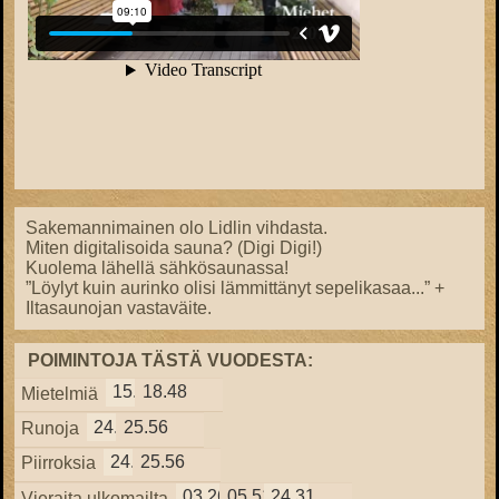
Sakemannimainen olo Lidlin vihdasta.
Miten digitalisoida sauna? (Digi Digi!)
Kuolema lähellä sähkösaunassa!
”Löylyt kuin aurinko olisi lämmittänyt sepelikasaa...” +
Iltasaunojan vastaväite.
POIMINTOJA TÄSTÄ VUODESTA:
15.57
18.48
Mietelmiä
24.38
25.56
Runoja
24.38
25.56
Piirroksia
03.26
05.51
24.31
Vieraita ulkomailta