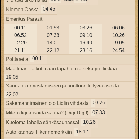
04.45
Niemen Onska
Emeritus Parazit
00.11
01.53
03.26
06.06
06.52
07.33
09.10
10.26
12.20
14.01
16.49
19.05
21.11
22.12
23.16
24.54
00.11
Polttareita
Maailman- ja kotimaan tapahtumia sekä politiikkaa
19.05
Saunan kunnostamiseen ja huoltoon liittyviä asioita
22.02
03.26
Sakemannimainen olo Lidlin vihdasta
07.33
Miten digitalisoida sauna? (Digi Digi!)
10.26
Kuolema lähellä sähkösaunassa!
18.17
Auto kaahasi liikennemerkkiin