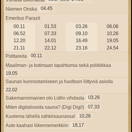
04.45
Niemen Onska
Emeritus Parazit
00.11
01.53
03.26
06.06
06.52
07.33
09.10
10.26
12.20
14.01
16.49
19.05
21.11
22.12
23.16
24.54
00.11
Polttareita
Maailman- ja kotimaan tapahtumia sekä politiikkaa
19.05
Saunan kunnostamiseen ja huoltoon liittyviä asioita
22.02
03.26
Sakemannimainen olo Lidlin vihdasta
07.33
Miten digitalisoida sauna? (Digi Digi!)
10.26
Kuolema lähellä sähkösaunassa!
18.17
Auto kaahasi liikennemerkkiin