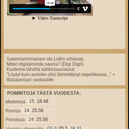
Sakemannimainen olo Lidlin vihdasta.
Miten digitalisoida sauna? (Digi Digi!)
Kuolema lähellä sähkösaunassa!
”Löylyt kuin aurinko olisi lämmittänyt sepelikasaa...” +
Iltasaunojan vastaväite.
POIMINTOJA TÄSTÄ VUODESTA:
15.57
18.48
Mietelmiä
24.38
25.56
Runoja
24.38
25.56
Piirroksia
03.26
05.51
24.31
Vieraita ulkomailta