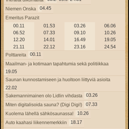
04.45
Niemen Onska
Emeritus Parazit
00.11
01.53
03.26
06.06
06.52
07.33
09.10
10.26
12.20
14.01
16.49
19.05
21.11
22.12
23.16
24.54
00.11
Polttareita
Maailman- ja kotimaan tapahtumia sekä politiikkaa
19.05
Saunan kunnostamiseen ja huoltoon liittyviä asioita
22.02
03.26
Sakemannimainen olo Lidlin vihdasta
07.33
Miten digitalisoida sauna? (Digi Digi!)
10.26
Kuolema lähellä sähkösaunassa!
18.17
Auto kaahasi liikennemerkkiin