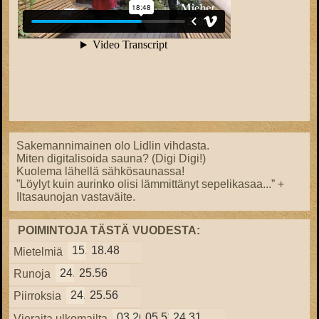
Sakemannimainen olo Lidlin vihdasta.
Miten digitalisoida sauna? (Digi Digi!)
Kuolema lähellä sähkösaunassa!
”Löylyt kuin aurinko olisi lämmittänyt sepelikasaa...” +
Iltasaunojan vastaväite.
POIMINTOJA TÄSTÄ VUODESTA:
15.57
18.48
Mietelmiä
24.38
25.56
Runoja
24.38
25.56
Piirroksia
03.26
05.51
24.31
Vieraita ulkomailta