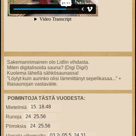
Sakemannimainen olo Lidlin vihdasta.
Miten digitalisoida sauna? (Digi Digi!)
Kuolema lähellä sähkösaunassa!
”Löylyt kuin aurinko olisi lämmittänyt sepelikasaa...” +
Iltasaunojan vastaväite.
POIMINTOJA TÄSTÄ VUODESTA:
15.57
18.48
Mietelmiä
24.38
25.56
Runoja
24.38
25.56
Piirroksia
03.26
05.51
24.31
Vieraita ulkomailta