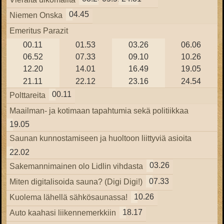
04.45
Niemen Onska
Emeritus Parazit
00.11
01.53
03.26
06.06
06.52
07.33
09.10
10.26
12.20
14.01
16.49
19.05
21.11
22.12
23.16
24.54
00.11
Polttareita
Maailman- ja kotimaan tapahtumia sekä politiikkaa
19.05
Saunan kunnostamiseen ja huoltoon liittyviä asioita
22.02
03.26
Sakemannimainen olo Lidlin vihdasta
07.33
Miten digitalisoida sauna? (Digi Digi!)
10.26
Kuolema lähellä sähkösaunassa!
18.17
Auto kaahasi liikennemerkkiin