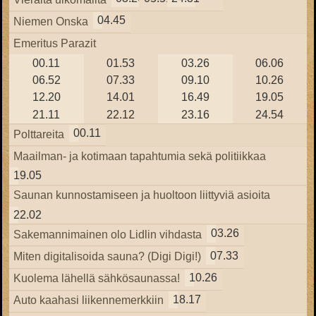
04.45
Niemen Onska
Emeritus Parazit
00.11
01.53
03.26
06.06
06.52
07.33
09.10
10.26
12.20
14.01
16.49
19.05
21.11
22.12
23.16
24.54
00.11
Polttareita
Maailman- ja kotimaan tapahtumia sekä politiikkaa
19.05
Saunan kunnostamiseen ja huoltoon liittyviä asioita
22.02
03.26
Sakemannimainen olo Lidlin vihdasta
07.33
Miten digitalisoida sauna? (Digi Digi!)
10.26
Kuolema lähellä sähkösaunassa!
18.17
Auto kaahasi liikennemerkkiin