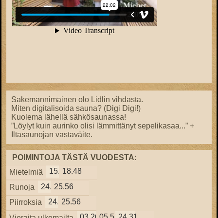
Sakemannimainen olo Lidlin vihdasta.
Miten digitalisoida sauna? (Digi Digi!)
Kuolema lähellä sähkösaunassa!
”Löylyt kuin aurinko olisi lämmittänyt sepelikasaa...” +
Iltasaunojan vastaväite.
POIMINTOJA TÄSTÄ VUODESTA:
15.57
18.48
Mietelmiä
24.38
25.56
Runoja
24.38
25.56
Piirroksia
03.26
05.51
24.31
Vieraita ulkomailta