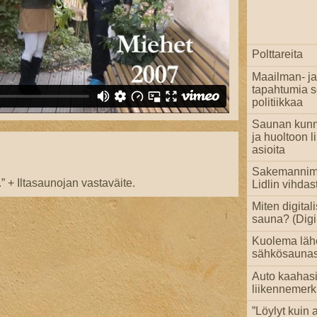
Polttareita
Maailman- ja
tapahtumia 
politiikkaa
Saunan kun
ja huoltoon li
asioita
Sakemannim
.” + Iltasaunojan vastaväite.
Lidlin vihdas
Miten digital
sauna? (Digi 
Kuolema läh
sähkösaunas
Auto kaahas
liikennemerk
”Löylyt kuin a