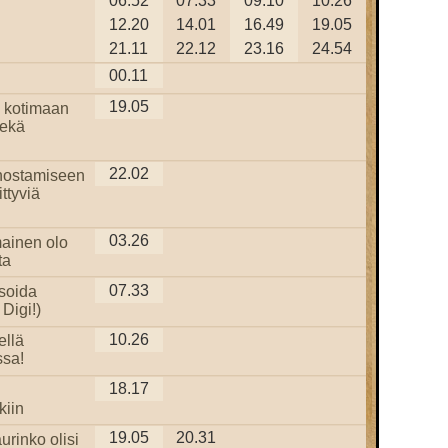
06.52
07.33
09.10
10.26
12.20
14.01
16.49
19.05
21.11
22.12
23.16
24.54
00.11
19.05
 kotimaan
sekä
22.02
nostamiseen
ittyviä
03.26
ainen olo
ta
07.33
isoida
Digi!)
10.26
ellä
sa!
18.17
i
kiin
19.05
20.31
urinko olisi