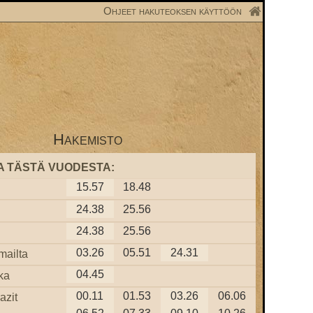
Ohjeet hakuteoksen käyttöön
Hakemisto
A TÄSTÄ VUODESTA:
15.57
18.48
24.38
25.56
24.38
25.56
03.26
05.51
24.31
mailta
04.45
ka
00.11
01.53
03.26
06.06
azit