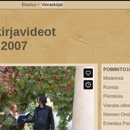
Etusivu
>
Vieraskirjat
irjavideot
 2007
POIMINTOJ
Mietelmiä
Runoja
Piirroksia
Vieraita ulko
Niemen Ons
Emeritus Par