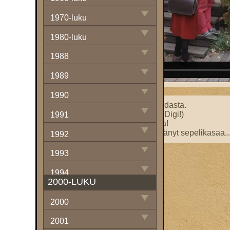
1970-luku
1980-luku
1988
1989
1990
Sakemannimainen olo Lidlin vihdasta.
Miten digitalisoida sauna? (Digi Digi!)
1991
Kuolema lähellä sähkösaunassa!
”Löylyt kuin aurinko olisi lämmittänyt sepelikasaa..
1992
1993
1994
2000-LUKU
1995
2000
1996
2001