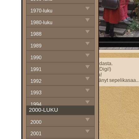
1970-luku
1980-luku
1988
1989
1990
Sakemannimainen olo Lidlin vihdasta.
Miten digitalisoida sauna? (Digi Digi!)
1991
Kuolema lähellä sähkösaunassa!
”Löylyt kuin aurinko olisi lämmittänyt sepelikasaa..
1992
1993
1994
2000-LUKU
1995
2000
1996
2001