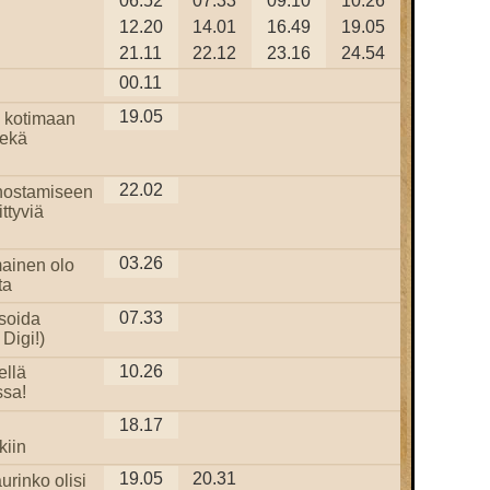
06.52
07.33
09.10
10.26
12.20
14.01
16.49
19.05
21.11
22.12
23.16
24.54
00.11
19.05
 kotimaan
sekä
22.02
nostamiseen
ittyviä
03.26
ainen olo
ta
07.33
isoida
Digi!)
10.26
ellä
sa!
18.17
i
kiin
19.05
20.31
urinko olisi