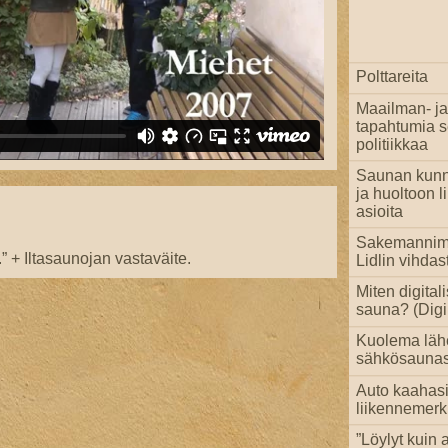
Polttareita
Maailman- ja
tapahtumia 
politiikkaa
Saunan kun
ja huoltoon li
asioita
Sakemannim
.” + Iltasaunojan vastaväite.
Lidlin vihdas
Miten digital
sauna? (Digi 
Kuolema läh
sähkösaunas
Auto kaahas
liikennemerk
”Löylyt kuin a