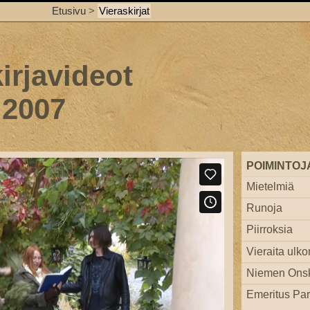
Etusivu
>
Vieraskirjat
irjavideot
 2007
POIMINTOJ
Mietelmiä
Runoja
Piirroksia
Vieraita ulko
Niemen Ons
Emeritus Par