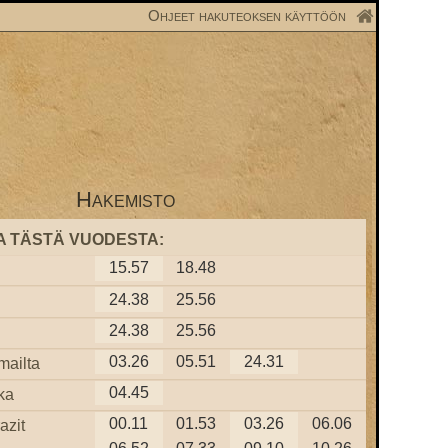
Ohjeet hakuteoksen käyttöön
Hakemisto
A TÄSTÄ VUODESTA:
15.57
18.48
24.38
25.56
24.38
25.56
03.26
05.51
24.31
mailta
04.45
ka
00.11
01.53
03.26
06.06
azit