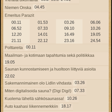
04.45
Niemen Onska
Emeritus Parazit
00.11
01.53
03.26
06.06
06.52
07.33
09.10
10.26
12.20
14.01
16.49
19.05
21.11
22.12
23.16
24.54
00.11
Polttareita
Maailman- ja kotimaan tapahtumia sekä politiikkaa
19.05
Saunan kunnostamiseen ja huoltoon liittyviä asioita
22.02
03.26
Sakemannimainen olo Lidlin vihdasta
07.33
Miten digitalisoida sauna? (Digi Digi!)
10.26
Kuolema lähellä sähkösaunassa!
18.17
Auto kaahasi liikennemerkkiin