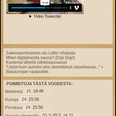
Sakemannimainen olo Lidlin vihdasta.
Miten digitalisoida sauna? (Digi Digi!)
Kuolema lähellä sähkösaunassa!
”Löylyt kuin aurinko olisi lämmittänyt sepelikasaa...” +
Iltasaunojan vastaväite.
POIMINTOJA TÄSTÄ VUODESTA:
15.57
18.48
Mietelmiä
24.38
25.56
Runoja
24.38
25.56
Piirroksia
03.26
05.51
24.31
Vieraita ulkomailta