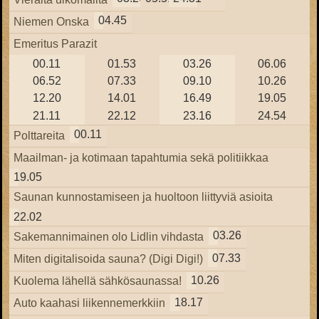
04.45
Niemen Onska
Emeritus Parazit
00.11
01.53
03.26
06.06
06.52
07.33
09.10
10.26
12.20
14.01
16.49
19.05
21.11
22.12
23.16
24.54
00.11
Polttareita
Maailman- ja kotimaan tapahtumia sekä politiikkaa
19.05
Saunan kunnostamiseen ja huoltoon liittyviä asioita
22.02
03.26
Sakemannimainen olo Lidlin vihdasta
07.33
Miten digitalisoida sauna? (Digi Digi!)
10.26
Kuolema lähellä sähkösaunassa!
18.17
Auto kaahasi liikennemerkkiin