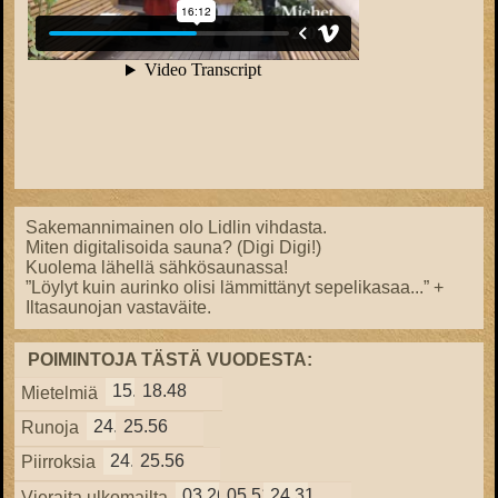
Sakemannimainen olo Lidlin vihdasta.
Miten digitalisoida sauna? (Digi Digi!)
Kuolema lähellä sähkösaunassa!
”Löylyt kuin aurinko olisi lämmittänyt sepelikasaa...” +
Iltasaunojan vastaväite.
POIMINTOJA TÄSTÄ VUODESTA:
15.57
18.48
Mietelmiä
24.38
25.56
Runoja
24.38
25.56
Piirroksia
03.26
05.51
24.31
Vieraita ulkomailta