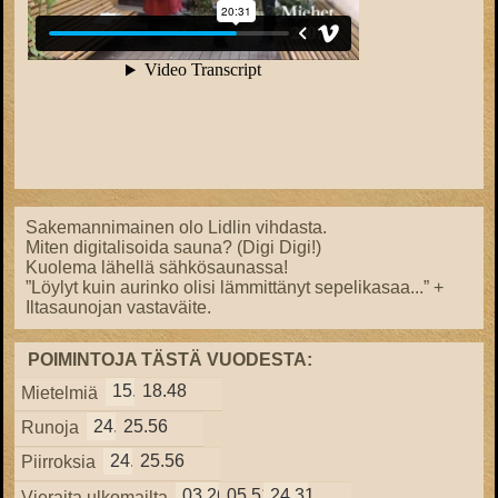
Sakemannimainen olo Lidlin vihdasta.
Miten digitalisoida sauna? (Digi Digi!)
Kuolema lähellä sähkösaunassa!
”Löylyt kuin aurinko olisi lämmittänyt sepelikasaa...” +
Iltasaunojan vastaväite.
POIMINTOJA TÄSTÄ VUODESTA:
15.57
18.48
Mietelmiä
24.38
25.56
Runoja
24.38
25.56
Piirroksia
03.26
05.51
24.31
Vieraita ulkomailta