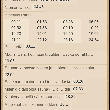
04.45
Niemen Onska
Emeritus Parazit
00.11
01.53
03.26
06.06
06.52
07.33
09.10
10.26
12.20
14.01
16.49
19.05
21.11
22.12
23.16
24.54
00.11
Polttareita
Maailman- ja kotimaan tapahtumia sekä politiikkaa
19.05
Saunan kunnostamiseen ja huoltoon liittyviä asioita
22.02
03.26
Sakemannimainen olo Lidlin vihdasta
07.33
Miten digitalisoida sauna? (Digi Digi!)
10.26
Kuolema lähellä sähkösaunassa!
18.17
Auto kaahasi liikennemerkkiin