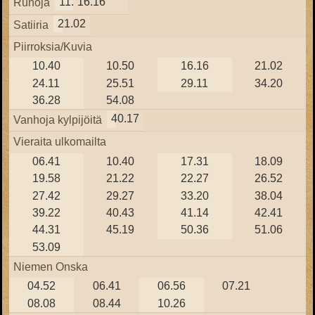
11.22
16.16
Runoja
21.02
Satiiria
Piirroksia/Kuvia
10.40
10.50
16.16
21.02
24.11
25.51
29.11
34.20
36.28
54.08
40.17
Vanhoja kylpijöitä
Vieraita ulkomailta
06.41
10.40
17.31
18.09
19.58
21.22
22.27
26.52
27.42
29.27
33.20
38.04
39.22
40.43
41.14
42.41
44.31
45.19
50.36
51.06
53.09
Niemen Onska
04.52
06.41
06.56
07.21
08.08
08.44
10.26