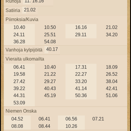
11.22
16.16
Runoja
21.02
Satiiria
Piirroksia/Kuvia
10.40
10.50
16.16
21.02
24.11
25.51
29.11
34.20
36.28
54.08
40.17
Vanhoja kylpijöitä
Vieraita ulkomailta
06.41
10.40
17.31
18.09
19.58
21.22
22.27
26.52
27.42
29.27
33.20
38.04
39.22
40.43
41.14
42.41
44.31
45.19
50.36
51.06
53.09
Niemen Onska
04.52
06.41
06.56
07.21
08.08
08.44
10.26