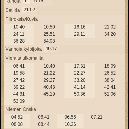
11.22
16.16
Runoja
21.02
Satiiria
Piirroksia/Kuvia
10.40
10.50
16.16
21.02
24.11
25.51
29.11
34.20
36.28
54.08
40.17
Vanhoja kylpijöitä
Vieraita ulkomailta
06.41
10.40
17.31
18.09
19.58
21.22
22.27
26.52
27.42
29.27
33.20
38.04
39.22
40.43
41.14
42.41
44.31
45.19
50.36
51.06
53.09
Niemen Onska
04.52
06.41
06.56
07.21
08.08
08.44
10.26