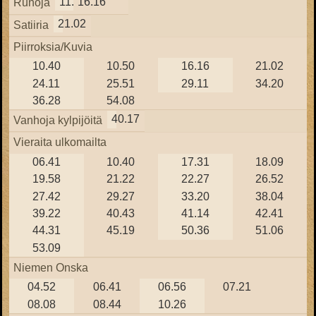
11.22
16.16
Runoja
21.02
Satiiria
Piirroksia/Kuvia
10.40
10.50
16.16
21.02
24.11
25.51
29.11
34.20
36.28
54.08
40.17
Vanhoja kylpijöitä
Vieraita ulkomailta
06.41
10.40
17.31
18.09
19.58
21.22
22.27
26.52
27.42
29.27
33.20
38.04
39.22
40.43
41.14
42.41
44.31
45.19
50.36
51.06
53.09
Niemen Onska
04.52
06.41
06.56
07.21
08.08
08.44
10.26