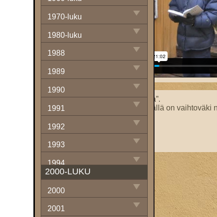
1970-luku
1980-luku
1988
1989
1990
”Punkkarit” vastaan ”keskiluokka”.
Onni Niemen muistosauna: ”Täällä on vaihtoväki n
1991
Kuppikunta- vai turistisauna?
Italialaisia vieraita.
1992
Rötöshinnat kuriin!
Uudet taksat ja löylyt kaivelevat.
1993
1994
2000-LUKU
1995
2000
1996
2001