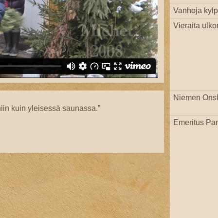
Vanhoja kylpi
Vieraita ulko
Niemen Ons
iin kuin yleisessä saunassa.”
Emeritus Par