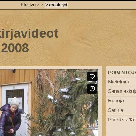
Etusivu
>
>
Vieraskirjat
irjavideot
 2008
POIMINTOJ
Mietelmiä
Sananlaskuj
Runoja
Satiiria
Piirroksia/Ku