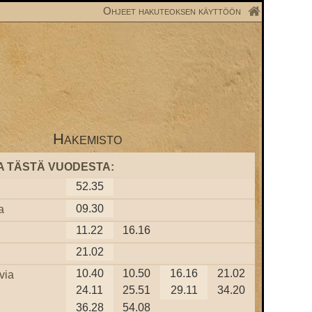
Ohjeet hakuteoksen käyttöön
Hakemisto
A TÄSTÄ VUODESTA:
52.35
09.30
a
11.22
16.16
21.02
10.40
10.50
16.16
21.02
via
24.11
25.51
29.11
34.20
36.28
54.08