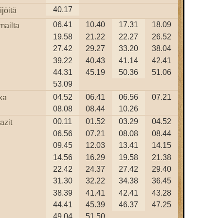
40.17
jöitä
06.41
10.40
17.31
18.09
mailta
19.58
21.22
22.27
26.52
27.42
29.27
33.20
38.04
39.22
40.43
41.14
42.41
44.31
45.19
50.36
51.06
53.09
04.52
06.41
06.56
07.21
ka
08.08
08.44
10.26
00.11
01.52
03.29
04.52
azit
06.56
07.21
08.08
08.44
09.45
12.03
13.41
14.15
14.56
16.29
19.58
21.38
22.42
24.37
27.42
29.40
31.30
32.22
34.38
36.45
38.39
41.41
42.41
43.28
44.41
45.39
46.37
47.25
49.04
51.50