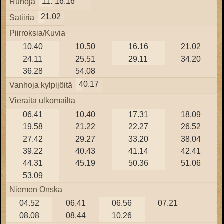
11.22
16.16
Runoja
21.02
Satiiria
Piirroksia/Kuvia
10.40
10.50
16.16
21.02
24.11
25.51
29.11
34.20
36.28
54.08
40.17
Vanhoja kylpijöitä
Vieraita ulkomailta
06.41
10.40
17.31
18.09
19.58
21.22
22.27
26.52
27.42
29.27
33.20
38.04
39.22
40.43
41.14
42.41
44.31
45.19
50.36
51.06
53.09
Niemen Onska
04.52
06.41
06.56
07.21
08.08
08.44
10.26