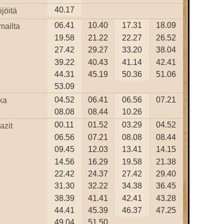
40.17
jöitä
06.41
10.40
17.31
18.09
mailta
19.58
21.22
22.27
26.52
27.42
29.27
33.20
38.04
39.22
40.43
41.14
42.41
44.31
45.19
50.36
51.06
53.09
04.52
06.41
06.56
07.21
ka
08.08
08.44
10.26
00.11
01.52
03.29
04.52
azit
06.56
07.21
08.08
08.44
09.45
12.03
13.41
14.15
14.56
16.29
19.58
21.38
22.42
24.37
27.42
29.40
31.30
32.22
34.38
36.45
38.39
41.41
42.41
43.28
44.41
45.39
46.37
47.25
49.04
51.50