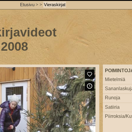
Etusivu
>
>
Vieraskirjat
irjavideot
 2008
POIMINTOJ
Mietelmiä
Sananlaskuj
Runoja
Satiiria
Piirroksia/Ku