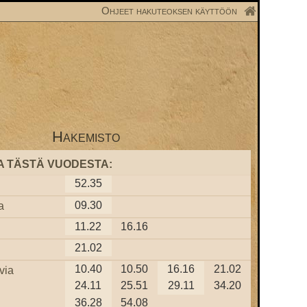
Ohjeet hakuteoksen käyttöön
Hakemisto
A TÄSTÄ VUODESTA:
52.35
09.30
a
11.22
16.16
21.02
10.40
10.50
16.16
21.02
via
24.11
25.51
29.11
34.20
36.28
54.08