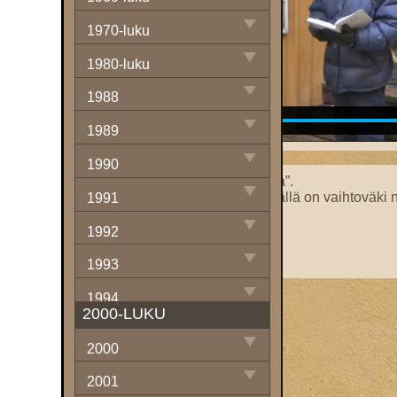
1970-luku
1980-luku
1988
1989
1990
”Punkkarit” vastaan ”keskiluokka”.
Onni Niemen muistosauna: ”Täällä on vaihtoväki n
1991
Kuppikunta- vai turistisauna?
Italialaisia vieraita.
1992
Rötöshinnat kuriin!
Uudet taksat ja löylyt kaivelevat.
1993
1994
2000-LUKU
1995
2000
1996
2001