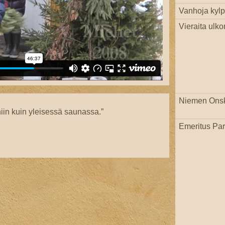
Vanhoja kylpi
Vieraita ulko
Niemen Ons
iin kuin yleisessä saunassa.”
Emeritus Par